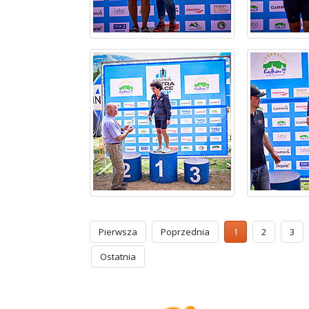
Pierwsza
Poprzednia
1
2
3
Ostatnia