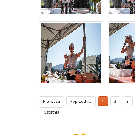
Pierwsza
Poprzednia
1
2
3
Ostatnia