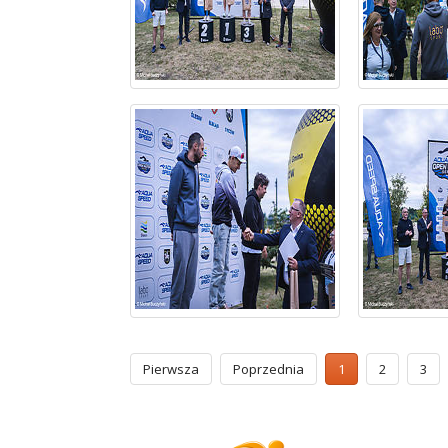
Pierwsza
Poprzednia
1
2
3