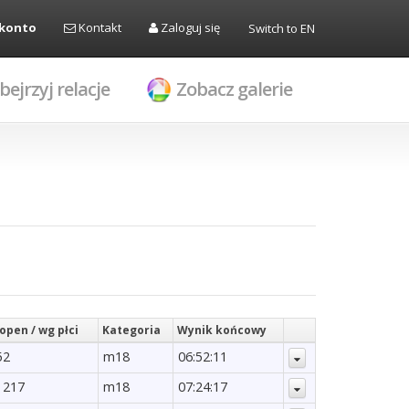
 konto
Kontakt
Zaloguj się
Switch to EN
bejrzyj relacje
Zobacz galerie
open / wg płci
Kategoria
Wynik końcowy
52
m18
06:52:11
 217
m18
07:24:17