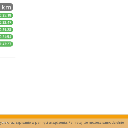
5 km
0:25:18
0:23:47
0:29:28
0:24:54
1:43:27
 użycie oraz zapisanie w pamięci urządzenia. Pamiętaj, że możesz samodzielnie
ist.pl 2026