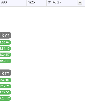
 890
m25
01:43:27
1 km
1:56:04
3:31:10
1:24:57
6:52:11
3 km
2:49:00
3:12:21
1:22:56
7:24:17