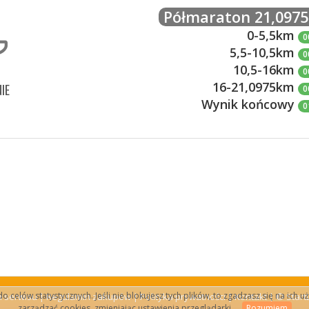
Półmaraton 21,097
0-5,5km
0
5,5-10,5km
0
10,5-16km
0
16-21,0975km
IE
0
Wynik końcowy
0
 celów statystycznych. Jeśli nie blokujesz tych plików, to zgadzasz się na ich
 serwisu
|
Regulamin zakupów
|
Polityka prywatności
|
Kontakt
| © StartL
zarządzać cookies, zmieniając ustawienia przeglądarki.
Rozumiem