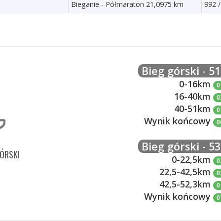
Bieganie - Półmaraton 21,0975 km
992 /
Bieg górski - 5
0-16km
0
16-40km
0
40-51km
0
Wynik końcowy
0
Bieg górski - 5
GÓRSKI
0-22,5km
0
22,5-42,5km
0
42,5-52,3km
0
Wynik końcowy
0