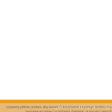
Używamy plików cookies, aby ułatwić Ci korzystanie z naszego serwisu oraz d
Regulamin serwisu
|
Regulamin zakup
zapisanie w pamięci urządzenia. Pamiętaj, że możesz samodzi