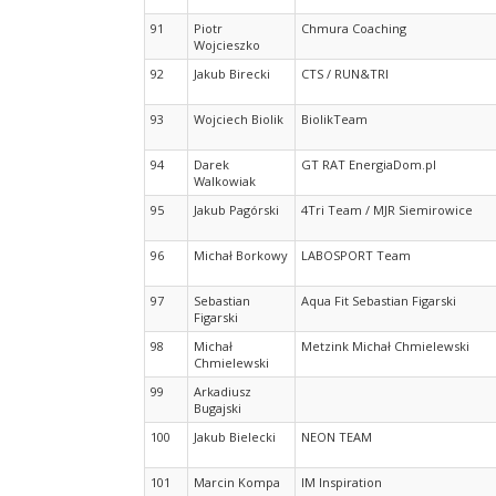
91
Piotr
Chmura Coaching
Wojcieszko
92
Jakub Birecki
CTS / RUN&TRI
93
Wojciech Biolik
BiolikTeam
94
Darek
GT RAT EnergiaDom.pl
Walkowiak
95
Jakub Pagórski
4Tri Team / MJR Siemirowice
96
Michał Borkowy
LABOSPORT Team
97
Sebastian
Aqua Fit Sebastian Figarski
Figarski
98
Michał
Metzink Michał Chmielewski
Chmielewski
99
Arkadiusz
Bugajski
100
Jakub Bielecki
NEON TEAM
101
Marcin Kompa
IM Inspiration