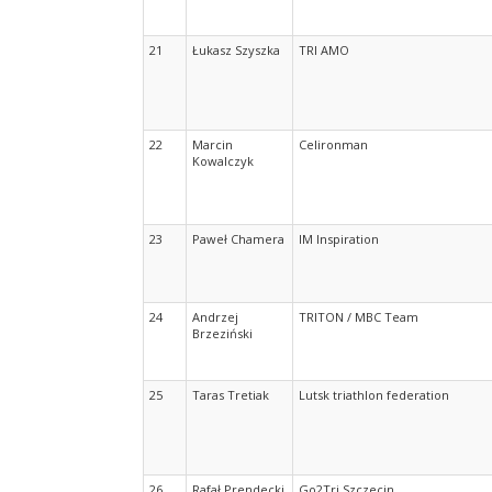
21
Łukasz Szyszka
TRI AMO
22
Marcin
Celironman
Kowalczyk
23
Paweł Chamera
IM Inspiration
24
Andrzej
TRITON / MBC Team
Brzeziński
25
Taras Tretiak
Lutsk triathlon federation
26
Rafał Prendecki
Go2Tri Szczecin