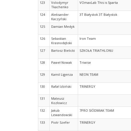
123
Volodymyr
VOmaxLab This is Sparta
Tkachenko
124
Aleksander
3T Białystok 3T Białystok
Kaczyński
125
Damian Medyk
126
Sebastian
Iron Team
Krasnodębski
127
Bartosz Bielicki
SZKOŁA TRIATHLONU
128
Paweł Nowak
Triwise
129
Kamil Ligenza
NEON TEAM
130
Rafał Izbiński
TRINERGY
131
Mateusz
Kozłowicz
132
Jakub
7PRO SIÓDMIAK TEAM
Lewandowski
133
Piotr Szefer
TRINERGY