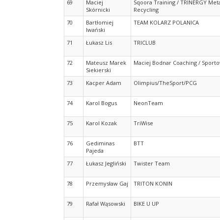
69
Maciej
Sqoora Training / TRINERGY Meta
Skórnicki
Recycling
70
Bartłomiej
TEAM KOLARZ POLANICA
Iwański
71
Łukasz Lis
TRICLUB
72
Mateusz Marek
Maciej Bodnar Coaching / Sporto
Siekierski
73
Kacper Adam
Olimpius/TheSport/PCG
74
Karol Bogus
NeonTeam
75
Karol Kozak
TriWise
76
Gediminas
BTT
Pajeda
77
Łukasz Jegliński
Twister Team
78
Przemysław Gaj
TRITON KONIN
79
Rafał Wąsowski
BIKE U UP