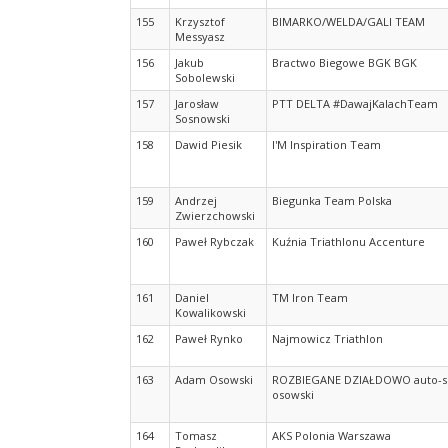
155
Krzysztof
BIMARKO/WELDA/GALI TEAM
Messyasz
156
Jakub
Bractwo Biegowe BGK BGK
Sobolewski
157
Jarosław
PTT DELTA #DawajKalachTeam
Sosnowski
158
Dawid Piesik
I'M Inspiration Team
159
Andrzej
Biegunka Team Polska
Zwierzchowski
160
Paweł Rybczak
Kuźnia Triathlonu Accenture
161
Daniel
TM Iron Team
Kowalikowski
162
Paweł Rynko
Najmowicz Triathlon
163
Adam Osowski
ROZBIEGANE DZIAŁDOWO auto-s
osowski
164
Tomasz
AKS Polonia Warszawa