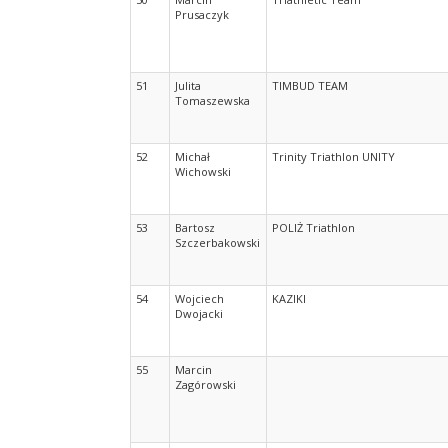
Prusaczyk
51
Julita
TIMBUD TEAM
Tomaszewska
52
Michał
Trinity Triathlon UNITY
Wichowski
53
Bartosz
POLIŻ Triathlon
Szczerbakowski
54
Wojciech
KAZIKI
Dwojacki
55
Marcin
Zagórowski