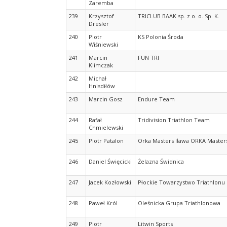
Zaremba
239
Krzysztof
TRICLUB BAAK sp. z o. o. Sp. K.
Dresler
240
Piotr
KS Polonia Środa
Wiśniewski
241
Marcin
FUN TRI
Klimczak
242
Michał
Hnisdiłów
243
Marcin Gosz
Endure Team
244
Rafał
Tridivision Triathlon Team
Chmielewski
245
Piotr Patalon
Orka Masters Iława ORKA Master
246
Daniel Święcicki
Żelazna Świdnica
247
Jacek Kozłowski
Płockie Towarzystwo Triathlonu
248
Paweł Król
Oleśnicka Grupa Triathlonowa
249
Piotr
Litwin Sports