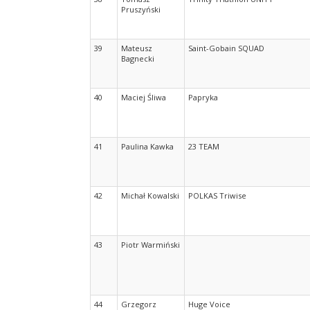
Pruszyński
39
Mateusz
Saint-Gobain SQUAD
Bagnecki
40
Maciej Śliwa
Papryka
41
Paulina Kawka
23 TEAM
42
Michał Kowalski
POLKAS Triwise
43
Piotr Warmiński
44
Grzegorz
Huge Voice