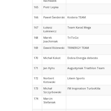
Rachwalik
165
Piotr Lepka
166
Paweł Świderski
Kostera TEAM
167
Łukasz
Team Karaś Mega
Łukiewicz
168
Marek
TriToGo
Joachimiak
169
Dawid Różewski
TRINERGY TEAM
170
Michał Kokot
Dobra Energia debesto
171
Jan Hyhs
Augustyniak Triathlon Team
172
Norbert
Litwin Sports
Kotowski
173
Michał
I'M Inspiration TurboKilla
Szczyrbowski
174
Marcin
Stefaniak