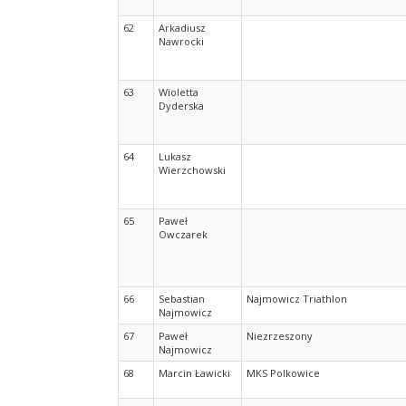
62
Arkadiusz
Nawrocki
63
Wioletta
Dyderska
64
Lukasz
Wierzchowski
65
Paweł
Owczarek
66
Sebastian
Najmowicz Triathlon
Najmowicz
67
Paweł
Niezrzeszony
Najmowicz
68
Marcin Ławicki
MKS Polkowice