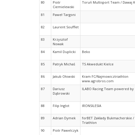
80
Piotr
Toruń Multisport Team / Dawaj 
Ciemielewski
81
Paweł Targoni
82
Laurent Soufflet
83
Krzysztof
Nowak
84
Kamil Duplicki
Beko
85
Patryk Michaś
TS Akwedukt Kielce
86
Jakub Ołowski
Kram FC/Najmowicztriathlon
www.agrobros.com
87
Dariusz
ILABO Racing Team powered by
Dąbrowski
88
Filip Inglot
IRONSILESIA
89
Adrian Dymek
forBET Zakłady Bukmacherskie 
Triathlon
90
Piotr Pawelczyk