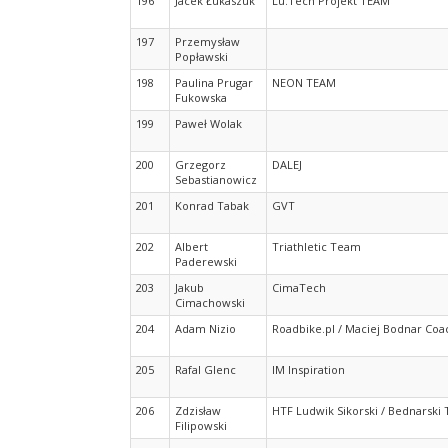
196
Jacek Łukaszuk
Lu.Tech Projekt TEAM
197
Przemysław
Popławski
198
Paulina Prugar
NEON TEAM
Fukowska
199
Paweł Wolak
200
Grzegorz
DALEJ
Sebastianowicz
201
Konrad Tabak
GVT
202
Albert
Triathletic Team
Paderewski
203
Jakub
CimaTech
Cimachowski
204
Adam Nizio
Roadbike.pl / Maciej Bodnar Coa
205
Rafal Glenc
IM Inspiration
206
Zdzisław
HTF Ludwik Sikorski / Bednarski
Filipowski