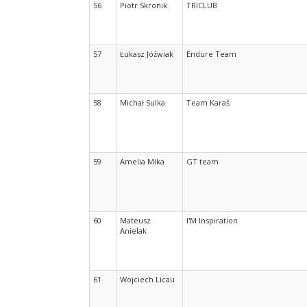
56
Piotr Skronik
TRICLUB
57
Łukasz Jóźwiak
Endure Team
58
Michał Sulka
Team Karaś
59
Amelia Mika
GT team
60
Mateusz
I'M Inspiration
Anielak
61
Wojciech Licau