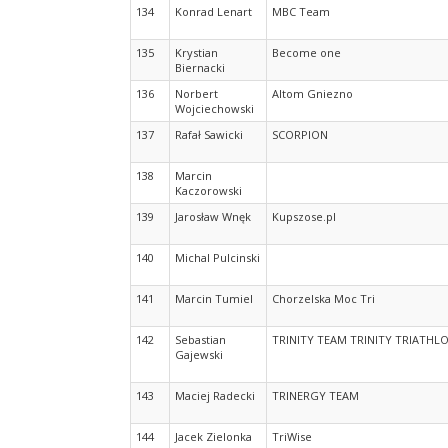
134
Konrad Lenart
MBC Team
135
Krystian
Become one
Biernacki
136
Norbert
Altom Gniezno
Wojciechowski
137
Rafał Sawicki
SCORPION
138
Marcin
Kaczorowski
139
Jarosław Wnęk
Kupszose.pl
140
Michal Pulcinski
141
Marcin Tumiel
Chorzelska Moc Tri
142
Sebastian
TRINITY TEAM TRINITY TRIATHL
Gajewski
143
Maciej Radecki
TRINERGY TEAM
144
Jacek Zielonka
TriWise