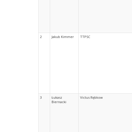
2
Jakub Kimmer
TTPSC
3
Łukasz
Victus Rębkow
Biernacki