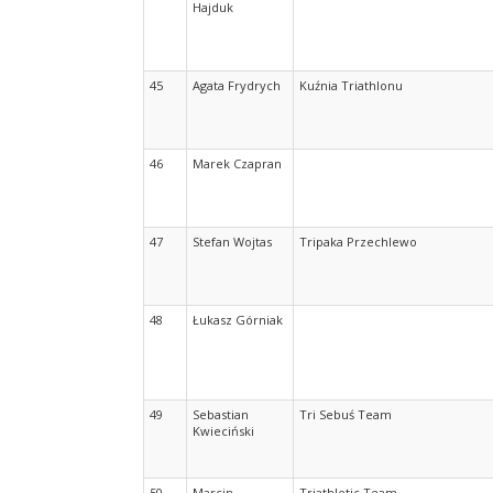
Hajduk
45
Agata Frydrych
Kuźnia Triathlonu
46
Marek Czapran
47
Stefan Wojtas
Tripaka Przechlewo
48
Łukasz Górniak
49
Sebastian
Tri Sebuś Team
Kwieciński
50
Marcin
Triathletic Team