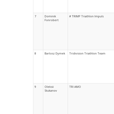
7
Dominik
# TRIMP Triathlon Impuls
Fonrobert
8
Bartosz Dymek
Tridivision Triathlon Team
9
Oleksii
TRI AMO
Stukanov