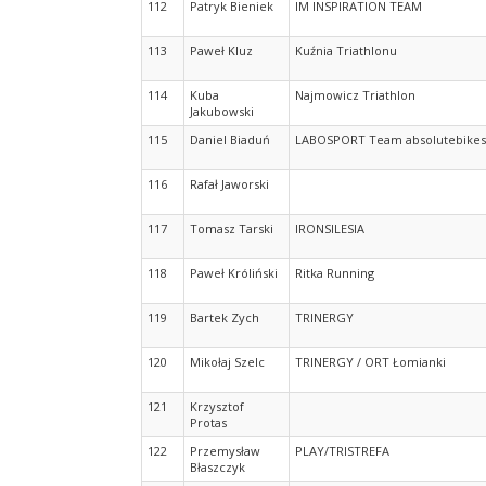
112
Patryk Bieniek
IM INSPIRATION TEAM
113
Paweł Kluz
Kuźnia Triathlonu
114
Kuba
Najmowicz Triathlon
Jakubowski
115
Daniel Biaduń
LABOSPORT Team absolutebikes
116
Rafał Jaworski
117
Tomasz Tarski
IRONSILESIA
118
Paweł Króliński
Ritka Running
119
Bartek Zych
TRINERGY
120
Mikołaj Szelc
TRINERGY / ORT Łomianki
121
Krzysztof
Protas
122
Przemysław
PLAY/TRISTREFA
Błaszczyk