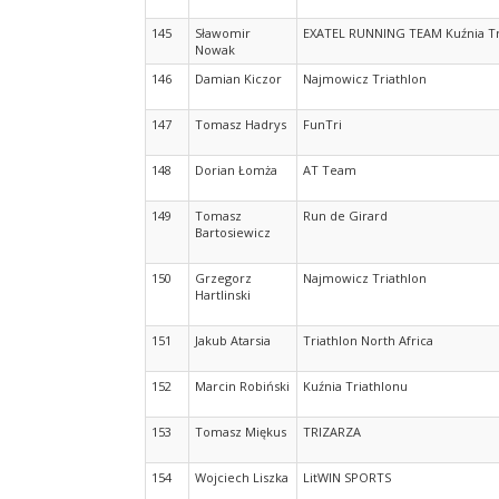
145
Sławomir
EXATEL RUNNING TEAM Kuźnia Tr
Nowak
146
Damian Kiczor
Najmowicz Triathlon
147
Tomasz Hadrys
FunTri
148
Dorian Łomża
AT Team
149
Tomasz
Run de Girard
Bartosiewicz
150
Grzegorz
Najmowicz Triathlon
Hartlinski
151
Jakub Atarsia
Triathlon North Africa
152
Marcin Robiński
Kuźnia Triathlonu
153
Tomasz Miękus
TRIZARZA
154
Wojciech Liszka
LitWIN SPORTS