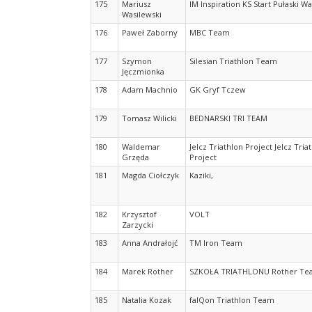
175
Mariusz
IM Inspiration KS Start Pułaski W
Wasilewski
176
Paweł Zaborny
MBC Team
177
Szymon
Silesian Triathlon Team
Jęczmionka
178
Adam Machnio
GK Gryf Tczew
179
Tomasz Wilicki
BEDNARSKI TRI TEAM
180
Waldemar
Jelcz Triathlon Project Jelcz Tria
Grzęda
Project
181
Magda Ciołczyk
Kaziki,
182
Krzysztof
VOLT
Zarzycki
183
Anna Andrałojć
TM Iron Team
184
Marek Rother
SZKOŁA TRIATHLONU Rother Te
185
Natalia Kozak
falQon Triathlon Team