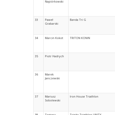
Napiórkowski
33
Paweł
Banda Tri G
Grabarski
34
Marcin Kokot
TRITON KONIN
35
Piotr Hadrych
36
Marek
Janczewski
37
Mariusz
Iron House Triathlon
Sobolewski
38
Tomasz
Trinity Triathlon UNITY