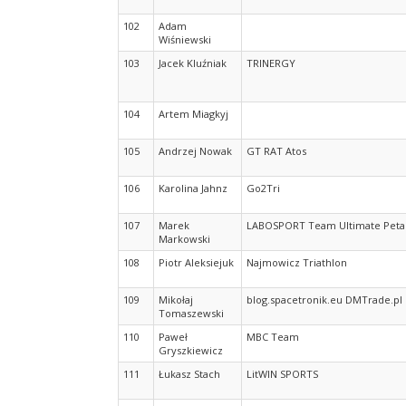
102
Adam
Wiśniewski
103
Jacek Kluźniak
TRINERGY
104
Artem Miagkyj
105
Andrzej Nowak
GT RAT Atos
106
Karolina Jahnz
Go2Tri
107
Marek
LABOSPORT Team Ultimate Peta
Markowski
108
Piotr Aleksiejuk
Najmowicz Triathlon
109
Mikołaj
blog.spacetronik.eu DMTrade.pl
Tomaszewski
110
Paweł
MBC Team
Gryszkiewicz
111
Łukasz Stach
LitWIN SPORTS