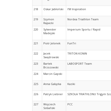
218
Oskar Jabłoński
I'M Inspiration
219
Szymon
Nordea Triathlon Team
Rapacki
220
Sylwester
Imperium Sportu / Rapid
Madejski
221
Piotr Jelonek
FunTri
222
Jacek
TRITON KONIN
Swędrowski
223
Bartek
LABOSPORT Team
Brzozowski
224
Marcin Gapski
225
Anna Gałązka
Kaziki
226
Patryk Liebner
SZKOŁA TRIATHLONU Trigym Szc
227
Wojciech
PCC
Sobański