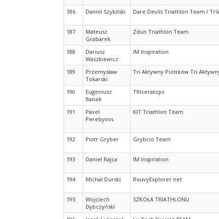
186
Daniel Szybilski
Dare Devils Triathlon Team / Tri
187
Mateusz
Zdun Triathlon Team
Grabarek
188
Dariusz
IM Inspiration
Waszkiewicz
189
Przemysław
Tri Aktywny Piotrków Tri Aktywn
Tokarski
190
Eugeniusz
TRIceratops
Banek
191
Pavel
KIT Triathlon Team
Perebyinis
192
Piotr Gryber
Grybcio Team
193
Daniel Rajca
IM Inspiration
194
Michal Durski
RouvyExplorer.net
195
Wojciech
SZKOŁA TRIATHLONU
Dybczyński