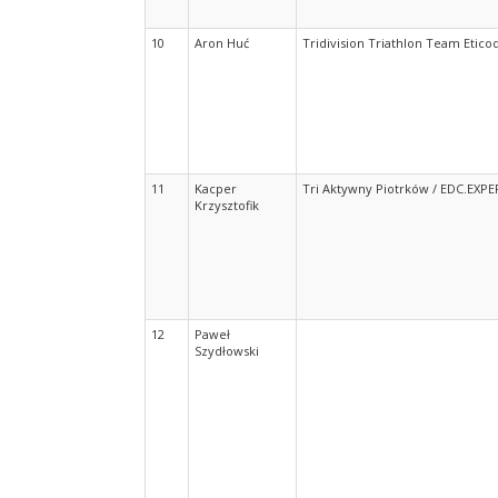
10
Aron Huć
Tridivision Triathlon Team Eticod
11
Kacper
Tri Aktywny Piotrków / EDC.EXPE
Krzysztofik
12
Paweł
Szydłowski