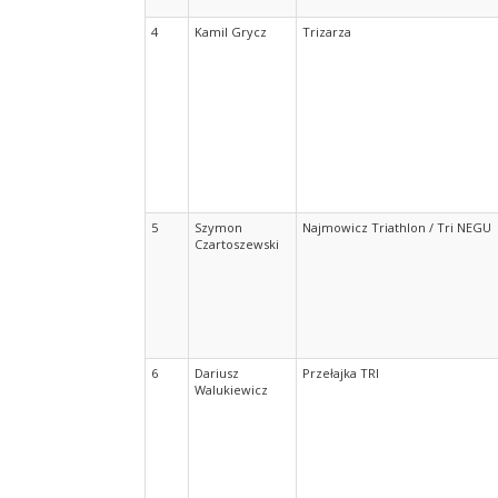
4
Kamil Grycz
Trizarza
5
Szymon
Najmowicz Triathlon / Tri NEGU
Czartoszewski
6
Dariusz
Przełajka TRI
Walukiewicz