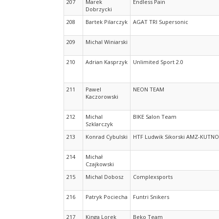
207
Marek
Endless Pain
Dobrzycki
208
Bartek Pilarczyk
AGAT TRI Supersonic
209
Michal Winiarski
210
Adrian Kasprzyk
Unlimited Sport 2.0
211
Pawel
NEON TEAM
Kaczorowski
212
Michal
BIKE Salon Team
Szklarczyk
213
Konrad Cybulski
HTF Ludwik Sikorski AMZ-KUTNO
214
Michał
Czajkowski
215
Michal Dobosz
Complexsports
216
Patryk Pociecha
Funtri Snikers
217
Kinga Lorek
Beko Team