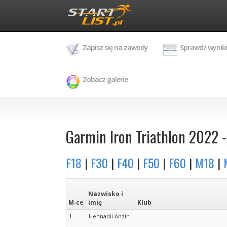
Zapisz się na zawody
Sprawdź wyniki
Zobacz galerie
Garmin Iron Triathlon 2022 - 
F18
|
F30
|
F40
|
F50
|
F60
|
M18
|
Nazwisko i
M‑ce
imię
Klub
1
Hennadii Anzin