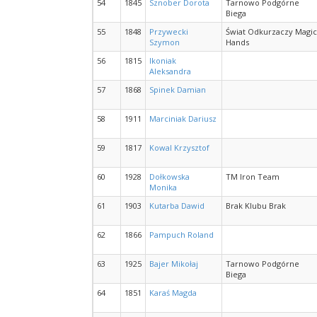
54
1845
Sznober Dorota
Tarnowo Podgórne
Biega
55
1848
Przywecki
Świat Odkurzaczy Magic
Szymon
Hands
56
1815
Ikoniak
Aleksandra
57
1868
Spinek Damian
58
1911
Marciniak Dariusz
59
1817
Kowal Krzysztof
60
1928
Dołkowska
TM Iron Team
Monika
61
1903
Kutarba Dawid
Brak Klubu Brak
62
1866
Pampuch Roland
63
1925
Bajer Mikołaj
Tarnowo Podgórne
Biega
64
1851
Karaś Magda