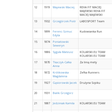
12
1919
Majewski Maciej
REHA FIT MACIEJ
MAJEWSKI REHA FIT
MACIEJ MAJEWSKI
13
1932
Grzegórzek Piotr
LABOSPORT Team
14
1899
Ferenc-Szmuc
Kudowianka Run
Edyta
15
1874
Poniatowski
Seweryn
16
1886
Syguła Mateusz
KOLARSKI.EU TEAM
KOLARSKI.EU TEAM
17
1870
Tkaczyk-Całka
Za linią mety
Anna
18
1872
Królikowska
Zefka Runners
Magdalena
19
1927
Gąsiorowski Jacek
Drużyna Szpiku
20
1931
Bialik Grzegorz
21
1887
Jedziniak Kamila
KOLARSKI.EU TEAM