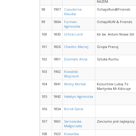
RAZEM
98
1907
Czauderna
OchajoRun@Friends
Klaudia
99
1864
Furman
OchajoRUN & Friends
Agnieszka
100
1830
Urlicki Lech
kb św. Antoni Nowa Sól
101
1826
Chwiłoc Maciej
Grupa Pracuj
102
1801
Dżumało Anna
Sztuka Ruchu
103
1902
Kowalski
Wojciech
104
1841
Wolny Michał
Kożuchów Lubię To
Martynka Mi Kibicuje
105
1842
Hałatyn Agnieszka
106
1854
Borek Daria
107
1861
Sarnowska
Zieciunio jest najlepszy
Małgorzata
108
1923
Kowalska