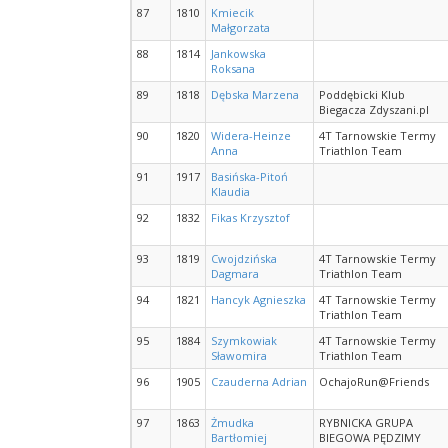
87
1810
Kmiecik
Małgorzata
88
1814
Jankowska
Roksana
89
1818
Dębska Marzena
Poddębicki Klub
Biegacza Zdyszani.pl
90
1820
Widera-Heinze
4T Tarnowskie Termy
Anna
Triathlon Team
91
1917
Basińska-Pitoń
Klaudia
92
1832
Fikas Krzysztof
93
1819
Cwojdzińska
4T Tarnowskie Termy
Dagmara
Triathlon Team
94
1821
Hancyk Agnieszka
4T Tarnowskie Termy
Triathlon Team
95
1884
Szymkowiak
4T Tarnowskie Termy
Sławomira
Triathlon Team
96
1905
Czauderna Adrian
OchajoRun@Friends
97
1863
Żmudka
RYBNICKA GRUPA
Bartłomiej
BIEGOWA PĘDZIMY