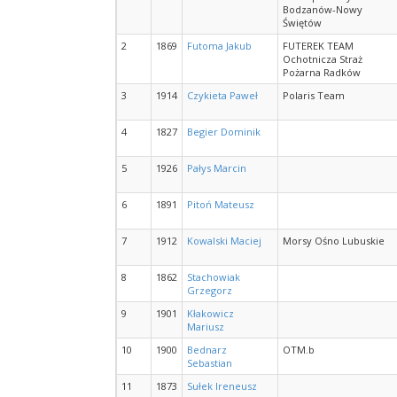
Bodzanów-Nowy
Świętów
2
1869
Futoma Jakub
FUTEREK TEAM
Ochotnicza Straż
Pożarna Radków
3
1914
Czykieta Paweł
Polaris Team
4
1827
Begier Dominik
5
1926
Pałys Marcin
6
1891
Pitoń Mateusz
7
1912
Kowalski Maciej
Morsy Ośno Lubuskie
8
1862
Stachowiak
Grzegorz
9
1901
Kłakowicz
Mariusz
10
1900
Bednarz
OTM.b
Sebastian
11
1873
Sułek Ireneusz