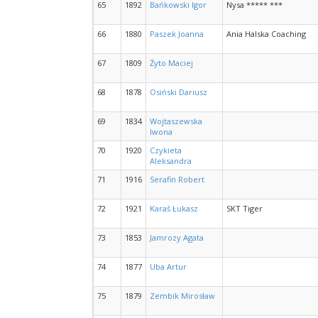
65
1892
Bańkowski Igor
Nysa ***** ***
66
1880
Paszek Joanna
Ania Halska Coaching
67
1809
Żyto Maciej
68
1878
Osiński Dariusz
69
1834
Wojtaszewska
Iwona
70
1920
Czykieta
Aleksandra
71
1916
Serafin Robert
72
1921
Karaś Łukasz
SKT Tiger
73
1853
Jamrozy Agata
74
1877
Uba Artur
75
1879
Zembik Mirosław