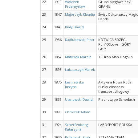
22
1910
Wołczek
Grupa biegowa beZ
Przemysław
GRANIc
23
1847
Majorczyk Klaudia
Świat Odkurzaczy Magic
Hands
24
1843
Biały Dawid
25
1936
Kadłubowski Piotr
KOTWICA BRZEG -
Run100Love - GÓRY
LASY
26
1852
Matysiak Marcin
T.S Iron Man Gogolin
27
1898
Łukaszczyk Marek
28
1875
Leśniewska
Aktywna Nowa Ruda
Justyna
Husky ekspress
transport drogowy
29
1839
Ulanowski Dawid
Piechotą po Schodach
30
1890
Chrostek Adam
31
1924
Scherfenberg
LABOSPORT POLSKA
Katarzyna
32
1935
Rutkowski Piotr
ZETKAMA TEAM