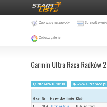
Zapisz się na zawody
Sprawdź wyniki
Zobacz galerie
Garmin Ultra Race Radków 20
2023-09-10 10:30
www.ultrarace.pl
M‑ce
Nr
Nazwisko i imię
Klub
1
1804
Kamiński Artur
Klub Sportowy