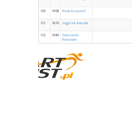
120
1858
Reda Krzysztof
121
1876
Gągorek Klaudia
122
1849
Dabrowski
Radoslaw