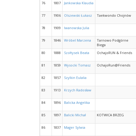
76
1807
Jankowska Klaudia
77
1906
Olszewski Łukasz
Taekwondo Chojnów
78
1909
Iwanowska Julia
79
1846
Wróbel Marzena
Tarnowo Podgórne
Biega
80
1888
Szołtysek Beata
OchajoRUN & Friends
81
1859
Wysocki Tomasz
OchajoRun@Friends
82
1857
Szylkin Eulalia
83
1913
Krzych Radosław
84
1896
Balicka Angelika
85
1897
Balicki Michał
KOTWICA BRZEG
86
1837
Mager Sylwia