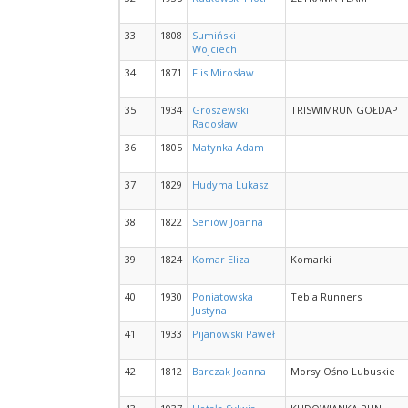
33
1808
Sumiński
Wojciech
34
1871
Flis Mirosław
35
1934
Groszewski
TRISWIMRUN GOŁDAP
Radosław
36
1805
Matynka Adam
37
1829
Hudyma Lukasz
38
1822
Seniów Joanna
39
1824
Komar Eliza
Komarki
40
1930
Poniatowska
Tebia Runners
Justyna
41
1933
Pijanowski Paweł
42
1812
Barczak Joanna
Morsy Ośno Lubuskie