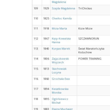
Magdalena
109
1929
Szajda Magdalena
TriChickas
110
1825
Chwiłoc Kamila
111
1918
Mizia Marta
Kizie Mizie
112
1867
Kęsy-Kowalska
SZCZAWNORUN
Hanna
113
1840
Kurpas Marek
Świat Maratończyka
Kożuchow
114
1806
Zajączkowski
POWER TRAINING
Wojciech
115
1813
Stachowiak
Lucyna
116
1860
Grochala Ewa
117
1894
Kwiatkowska
Monika
118
1895
Ogórkiewicz
Michał
119
1883
Elwira Muchajer