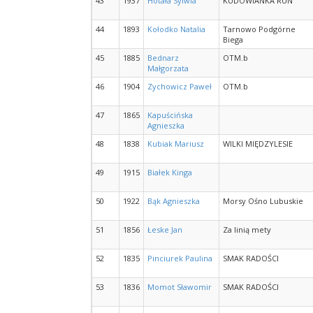
43
1937
Hotała Sylwia
KUDOWIANKA RUN
44
1893
Kołodko Natalia
Tarnowo Podgórne
Biega
45
1885
Bednarz
OTM.b
Małgorzata
46
1904
Zychowicz Paweł
OTM.b
47
1865
Kapuścińska
Agnieszka
48
1838
Kubiak Mariusz
WILKI MIĘDZYLESIE
49
1915
Białek Kinga
50
1922
Bąk Agnieszka
Morsy Ośno Lubuskie
51
1856
Łeske Jan
Za linią mety
52
1835
Pinciurek Paulina
SMAK RADOŚCI
53
1836
Momot Sławomir
SMAK RADOŚCI