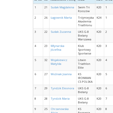
1
21
Sudak Magdalena
Swim Tri
K20
1
Rzeszów
2
26
Łagownik Marta
Trójmiejska
K24
1
Akademia
Triathlonu
3
22
Sudak Zuzanna
UKS G-8
K20
2
Bielany
Warszawa
4
23
Młynarska
Klub
K20
3
Józefina
Sportowy
Sportwise
5
32
Wojakiewicz
Litwin
K20
4
Matylda
Triathlon
Elite
6
27
Woźniak Joanna
KS
K20
5
IRONMAN
CS POLSKA
7
29
Tyndzik Eleonora
UKS G-8
K20
6
Bielany
8
28
Tyndzik Maria
UKS G-8
K20
7
Bielany
9
25
Chrzanowska
KS
K20
8
Alicja
Posnania