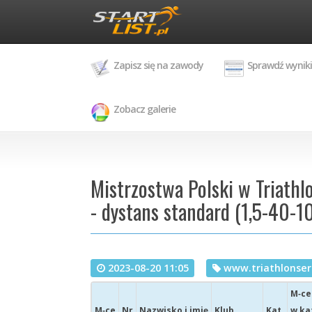
Zapisz się na zawody
Sprawdź wyniki
Zobacz galerie
Mistrzostwa Polski w Triathlo
- dystans standard (1,5-40-10)
2023-08-20 11:05
www.triathlonseri
M‑ce
M‑ce
Nr
Nazwisko i imię
Klub
Kat.
w ka