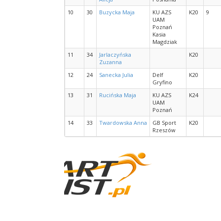
10
30
Buzycka Maja
KU AZS
K20
9
UAM
Poznań
Kasia
Magdziak
11
34
Jarlaczyńska
K20
Zuzanna
12
24
Sanecka Julia
Delf
K20
Gryfino
13
31
Rucińska Maja
KU AZS
K24
UAM
Poznań
14
33
Twardowska Anna
GB Sport
K20
Rzeszów