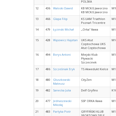
POLSKA
12
436
Waloski Dawid
KB MCKiS Jaworzno
M1
KB MCKiS Jaworzno
13
466
Glapa Filip
KS UAM Triathlon
M1
Poznań Tricentre
14
479
Łyzinski Michał
,,Orka'' Iława
M1
15
428
Wąsowicz Kajetan
UKS Atut
M1
Częstochowa UKS
Atut Częstochowa
16
494
Borys Antoni
Miejski Klub
M1
Pływacki
Szczecinek
17
486
Szcześniak Eryk
TS Akwedukt Kielce
M1
18
480
Głuszkowski
CityZen
M1
Mateusz
19
482
Sanecka Julia
Delf Gryfino
K1
20
477
Jednaszewski
SSP ORKA Iława
M1
Mikołaj
21
483
Partyka Piotr
GRYFIŃSKI KLUB
M1
SPORTOWY DELF