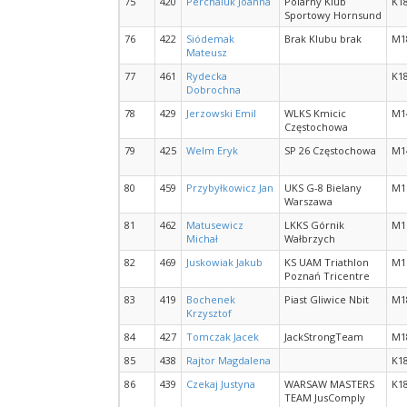
75
420
Perchaluk Joanna
Polarny Klub
K1
Sportowy Hornsund
76
422
Siódemak
Brak Klubu brak
M1
Mateusz
77
461
Rydecka
K1
Dobrochna
78
429
Jerzowski Emil
WLKS Kmicic
M1
Częstochowa
79
425
Welm Eryk
SP 26 Częstochowa
M1
80
459
Przybyłkowicz Jan
UKS G-8 Bielany
M1
Warszawa
81
462
Matusewicz
LKKS Górnik
M1
Michał
Wałbrzych
82
469
Juskowiak Jakub
KS UAM Triathlon
M1
Poznań Tricentre
83
419
Bochenek
Piast Gliwice Nbit
M1
Krzysztof
84
427
Tomczak Jacek
JackStrongTeam
M1
85
438
Rajtor Magdalena
K1
86
439
Czekaj Justyna
WARSAW MASTERS
K1
TEAM JusComply