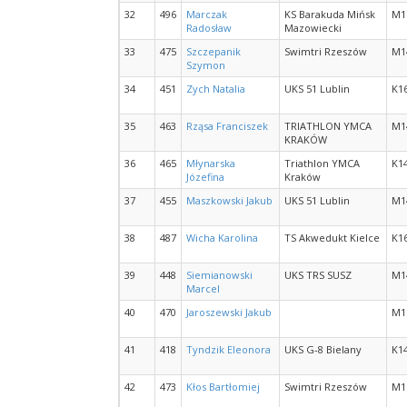
32
496
Marczak
KS Barakuda Mińsk
M1
Radosław
Mazowiecki
33
475
Szczepanik
Swimtri Rzeszów
M1
Szymon
34
451
Zych Natalia
UKS 51 Lublin
K1
35
463
Rząsa Franciszek
TRIATHLON YMCA
M1
KRAKÓW
36
465
Młynarska
Triathlon YMCA
K1
Józefina
Kraków
37
455
Maszkowski Jakub
UKS 51 Lublin
M1
38
487
Wicha Karolina
TS Akwedukt Kielce
K1
39
448
Siemianowski
UKS TRS SUSZ
M1
Marcel
40
470
Jaroszewski Jakub
M1
41
418
Tyndzik Eleonora
UKS G-8 Bielany
K1
42
473
Kłos Bartłomiej
Swimtri Rzeszów
M1