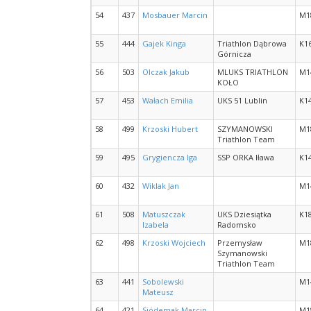
54
437
Mosbauer Marcin
M1
55
444
Gajek Kinga
Triathlon Dąbrowa
K1
Górnicza
56
503
Olczak Jakub
MLUKS TRIATHLON
M1
KOŁO
57
453
Wałach Emilia
UKS 51 Lublin
K1
58
499
Krzoski Hubert
SZYMANOWSKI
M1
Triathlon Team
59
495
Grygiencza Iga
SSP ORKA Iława
K1
60
432
Wiklak Jan
M1
61
508
Matuszczak
UKS Dziesiątka
K1
Izabela
Radomsko
62
498
Krzoski Wojciech
Przemysław
M1
Szymanowski
Triathlon Team
63
441
Sobolewski
M1
Mateusz
64
421
Siódemak Marcin
M1