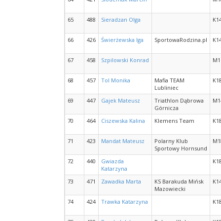
65
488
Sieradzan Olga
K1
66
426
Świerżewska Iga
SportowaRodzina.pl
K1
67
458
Szpilowski Konrad
M1
68
457
Tol Monika
Mafia TEAM
K1
Lubliniec
69
447
Gajek Mateusz
Triathlon Dąbrowa
M1
Górnicza
70
464
Ciszewska Kalina
Klemens Team
K1
71
423
Mandat Mateusz
Polarny Klub
M1
Sportowy Hornsund
72
440
Gwiazda
K1
Katarzyna
73
471
Zawadka Marta
KS Barakuda Mińsk
K1
Mazowiecki
74
424
Trawka Katarzyna
K1