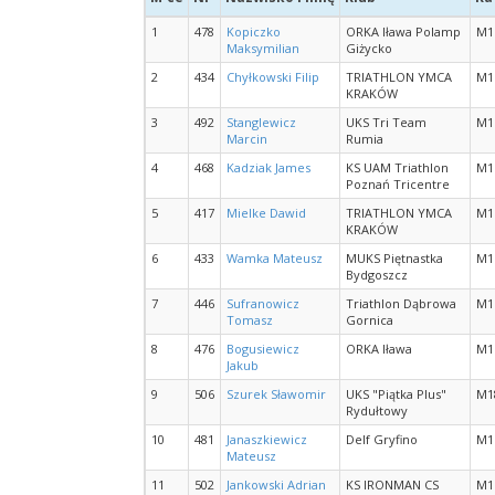
1
478
Kopiczko
ORKA Iława Polamp
M1
Maksymilian
Giżycko
2
434
Chyłkowski Filip
TRIATHLON YMCA
M1
KRAKÓW
3
492
Stanglewicz
UKS Tri Team
M1
Marcin
Rumia
4
468
Kadziak James
KS UAM Triathlon
M1
Poznań Tricentre
5
417
Mielke Dawid
TRIATHLON YMCA
M1
KRAKÓW
6
433
Wamka Mateusz
MUKS Piętnastka
M1
Bydgoszcz
7
446
Sufranowicz
Triathlon Dąbrowa
M1
Tomasz
Gornica
8
476
Bogusiewicz
ORKA Iława
M1
Jakub
9
506
Szurek Sławomir
UKS "Piątka Plus"
M1
Rydułtowy
10
481
Janaszkiewicz
Delf Gryfino
M1
Mateusz
11
502
Jankowski Adrian
KS IRONMAN CS
M1