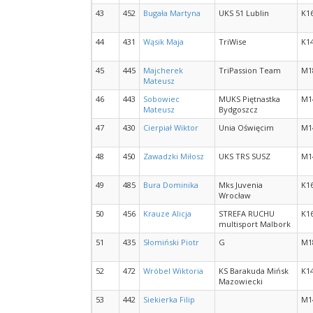
43
452
Bugała Martyna
UKS 51 Lublin
K1
44
431
Wąsik Maja
TriWise
K1
45
445
Majcherek
TriPassion Team
M1
Mateusz
46
443
Sobowiec
MUKS Piętnastka
M1
Mateusz
Bydgoszcz
47
430
Cierpiał Wiktor
Unia Oświęcim
M1
48
450
Zawadzki Miłosz
UKS TRS SUSZ
M1
49
485
Bura Dominika
Mks Juvenia
K1
Wrocław
50
456
Krauze Alicja
STREFA RUCHU
K1
multisport Malbork
51
435
Słomiński Piotr
G
M1
52
472
Wróbel Wiktoria
KS Barakuda Mińsk
K1
Mazowiecki
53
442
Siekierka Filip
M1