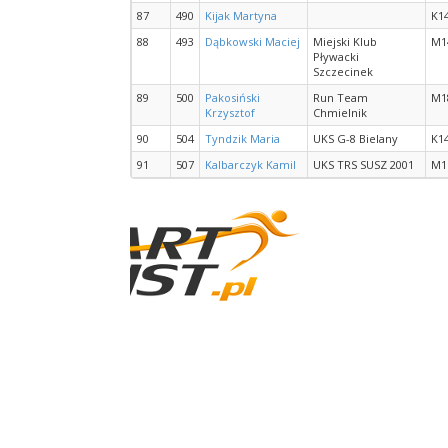
87
490
Kijak Martyna
K1
88
493
Dąbkowski Maciej
Miejski Klub
M1
Pływacki
Szczecinek
89
500
Pakosiński
Run Team
M1
Krzysztof
Chmielnik
90
504
Tyndzik Maria
UKS G-8 Bielany
K1
91
507
Kalbarczyk Kamil
UKS TRS SUSZ 2001
M1