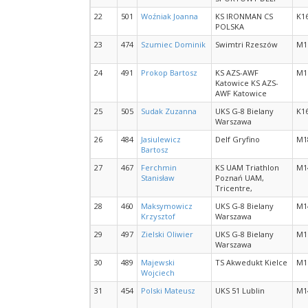
22
501
Woźniak Joanna
KS IRONMAN CS
K1
POLSKA
23
474
Szumiec Dominik
Swimtri Rzeszów
M1
24
491
Prokop Bartosz
KS AZS-AWF
M1
Katowice KS AZS-
AWF Katowice
25
505
Sudak Zuzanna
UKS G-8 Bielany
K1
Warszawa
26
484
Jasiulewicz
Delf Gryfino
M1
Bartosz
27
467
Ferchmin
KS UAM Triathlon
M1
Stanisław
Poznań UAM,
Tricentre,
28
460
Maksymowicz
UKS G-8 Bielany
M1
Krzysztof
Warszawa
29
497
Zielski Oliwier
UKS G-8 Bielany
M1
Warszawa
30
489
Majewski
TS Akwedukt Kielce
M1
Wojciech
31
454
Polski Mateusz
UKS 51 Lublin
M1