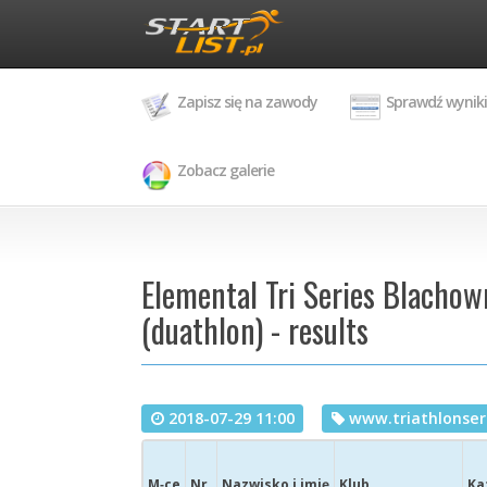
Zapisz się na zawody
Sprawdź wyniki
Zobacz galerie
Elemental Tri Series Blachow
(duathlon) - results
2018-07-29 11:00
www.triathlonseri
M‑ce
Nr
Nazwisko i imię
Klub
Ka