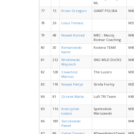
ML
77
15
Krzan Grzegorz
GIANT POLSKA
M6
78
26
Lisius Tomasz
M5
79
48
Nowak Konrad
MBC - Maciej
M4
Bodnar Coaching
80
30
Romanowski
Kostera TEAM
M4
Kamil
81
212
Wróblewski
SNG WILD DUCKS
M4
Wojciech
82
128
Czwartosz
The Luzers
M3
Mariusz
83
118
Nowak Patryk
Strefa Formy
M3
84
81
Grzesik Marta
Luft TRI Team
K40
85
116
Kralczyński
Speleoklub
M3
Łukasz
Warszawski
86
189
Sieczkowski
M4
Paweł
87
89
Gebel Tomasz
#DawajKalachTeam
M5