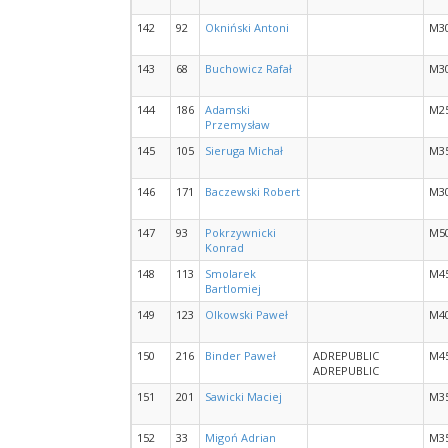
142
92
Okniński Antoni
M3
143
68
Buchowicz Rafał
M3
144
186
Adamski
M2
Przemysław
145
105
Sieruga Michał
M3
146
171
Baczewski Robert
M3
147
93
Pokrzywnicki
M5
Konrad
148
113
Smolarek
M4
Bartlomiej
149
123
Olkowski Paweł
M4
150
216
Binder Paweł
ADREPUBLIC
M4
ADREPUBLIC
151
201
Sawicki Maciej
M3
152
33
Migoń Adrian
M3