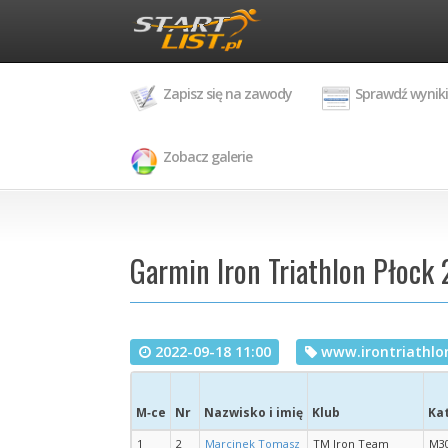
Zapisz się na zawody
Sprawdź wyniki
Zobacz galerie
Garmin Iron Triathlon Płock 
2022-09-18 11:00
www.irontriathlon
M‑ce
Nr
Nazwisko i imię
Klub
Kat
1
2
Marcinek Tomasz
TM Iron Team
M3