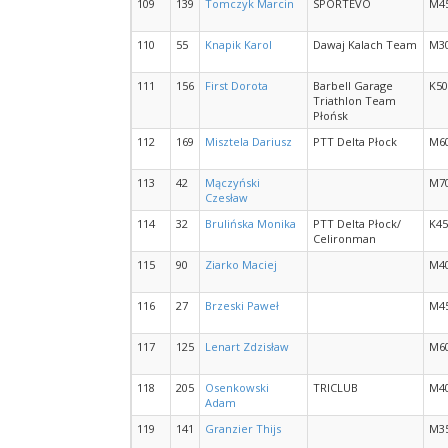
109
139
Tomczyk Marcin
SPORTEVO
M4
110
55
Knapik Karol
Dawaj Kalach Team
M3
111
156
First Dorota
Barbell Garage
K50
Triathlon Team
Płońsk
112
169
Misztela Dariusz
PTT Delta Płock
M6
113
42
Mączyński
M7
Czesław
114
32
Brulińska Monika
PTT Delta Płock/
K45
Celironman
115
90
Ziarko Maciej
M4
116
27
Brzeski Paweł
M4
117
125
Lenart Zdzisław
M6
118
205
Osenkowski
TRICLUB
M4
Adam
119
141
Granzier Thijs
M3