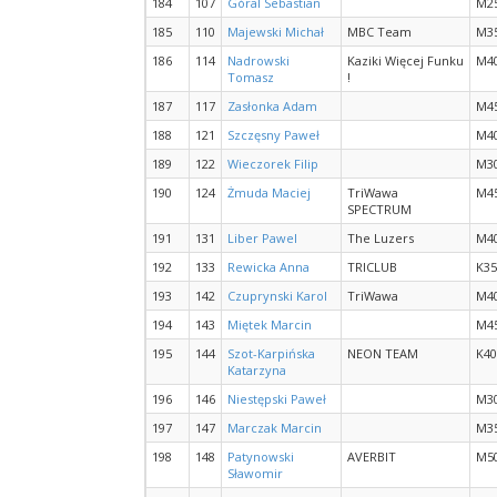
184
107
Góral Sebastian
M2
185
110
Majewski Michał
MBC Team
M3
186
114
Nadrowski
Kaziki Więcej Funku
M4
Tomasz
!
187
117
Zasłonka Adam
M4
188
121
Szczęsny Paweł
M4
189
122
Wieczorek Filip
M3
190
124
Żmuda Maciej
TriWawa
M4
SPECTRUM
191
131
Liber Pawel
The Luzers
M4
192
133
Rewicka Anna
TRICLUB
K35
193
142
Czuprynski Karol
TriWawa
M4
194
143
Miętek Marcin
M4
195
144
Szot-Karpińska
NEON TEAM
K40
Katarzyna
196
146
Niestępski Paweł
M3
197
147
Marczak Marcin
M3
198
148
Patynowski
AVERBIT
M5
Sławomir