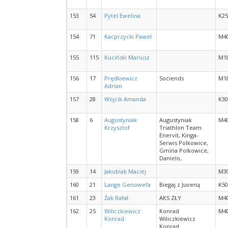
153
54
Pytel Ewelina
K25
154
71
Kacprzycki Pawel
M4
155
115
Kuciński Mariusz
M1
156
17
Prędkiewicz
Sociends
M1
Adrian
157
28
Wójcik Amanda
K30
158
6
Augustyniak
Augustyniak
M4
Krzysztof
Triathlon Team
Enervit, Kinga-
Serwis Polkowice,
Gmina Polkowice,
Danielo,
159
14
Jakubiak Maciej
M3
160
21
Lange Genowefa
Biegaj z Juveną
K50
161
23
Żak Rafał
AKS ZŁY
M4
162
25
Wiliczkiewicz
Konrad
M4
Konrad
Wiliczkiewicz
Konrad