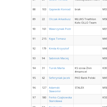
88
103
Gajewski Konrad
brak
M5
89
22
Olczak Arkadiusz
MLUKS Triathlon
M5
Koło OLLO Team
90
161
Wawrzyniak Piotr
M3
91
215
Kępa Tomasz
M4
92
179
Kmita Krzysztof
M4
93
94
Sabiniok Maciej
M3
94
31
Turek Marta
KS szosa Żnin
K30
#mamcel
95
62
Seferyniak Jacek
PKO Bank Polski
M4
96
127
Adamski
STALEX
M5
Slawomir
97
180
Ferko-Czajkowska
K55
Stanisława