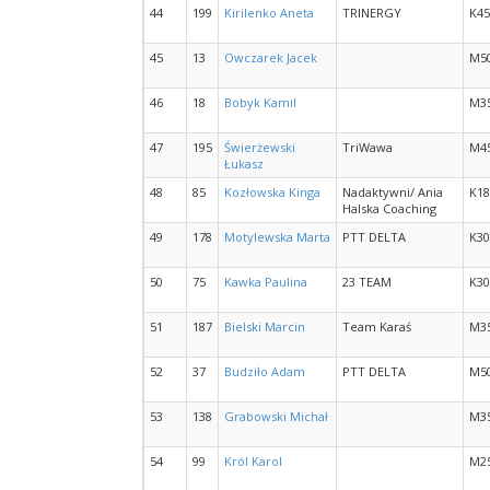
44
199
Kirilenko Aneta
TRINERGY
K45
45
13
Owczarek Jacek
M5
46
18
Bobyk Kamil
M3
47
195
Świerżewski
TriWawa
M4
Łukasz
48
85
Kozłowska Kinga
Nadaktywni/ Ania
K18
Halska Coaching
49
178
Motylewska Marta
PTT DELTA
K30
50
75
Kawka Paulina
23 TEAM
K30
51
187
Bielski Marcin
Team Karaś
M3
52
37
Budziło Adam
PTT DELTA
M5
53
138
Grabowski Michał
M3
54
99
Król Karol
M2