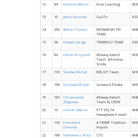
12
84
Konecki Marcin
Kriss Coaching
M3
13
10
Jahnz Karolina
Go2Tri
K35
14
200
Wilicki Tomasz
BEDNARSKI TRI
M4
TEAM
15
66
Kowalczyk Iga
TRINERGY TEAM
K30
16
86
Fibner Krzysztof
#Dawaj Kalach
M3
Team. &Polonia
Sroda
17
193
Śnietka Michał
MELVIT Team
M1
18
198
Kosmala Michał
Sunward Polska
M4
19
183
Chrzanowski
#Dawaj Kalach
M4
Zbigniew
Team KJ CREW
20
19
Celmer Marcin
PTT DELTA
M4
DawajKalach team
21
145
Fonrobert
# TRIMP Triathlon
M4
Dominik
Impuls
22
188
Hankiewicz Artur
CTS
M4