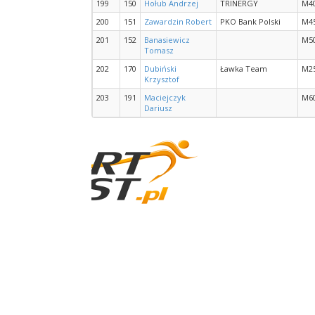
199
150
Hołub Andrzej
TRINERGY
M4
200
151
Zawardzin Robert
PKO Bank Polski
M4
201
152
Banasiewicz
M5
Tomasz
202
170
Dubiński
Ławka Team
M2
Krzysztof
203
191
Maciejczyk
M6
Dariusz