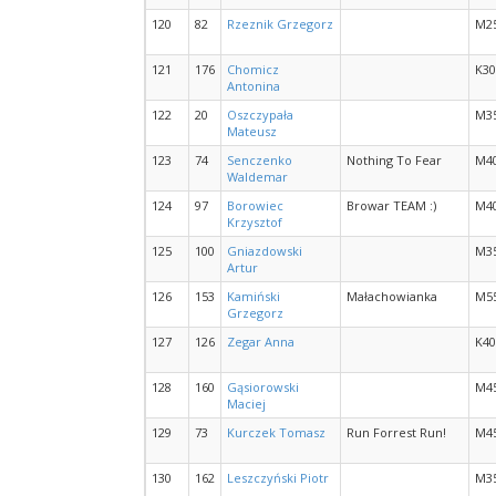
120
82
Rzeznik Grzegorz
M2
121
176
Chomicz
K30
Antonina
122
20
Oszczypała
M3
Mateusz
123
74
Senczenko
Nothing To Fear
M4
Waldemar
124
97
Borowiec
Browar TEAM :)
M4
Krzysztof
125
100
Gniazdowski
M3
Artur
126
153
Kamiński
Małachowianka
M5
Grzegorz
127
126
Zegar Anna
K40
128
160
Gąsiorowski
M4
Maciej
129
73
Kurczek Tomasz
Run Forrest Run!
M4
130
162
Leszczyński Piotr
M3