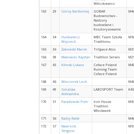
Wiliczkiewicz
163
29
Górny Bartłomiej
GOBAR
M4
Budownictwo -
Nadzory
budowlane i
Kosztorysowanie
164
34
Hunkiewicz
MBC Team Szkoła
M5
Wojciech
Triathlonu
165
36
Żabowski Marek
TriSpace Atos
M3
166
38
Makowiec Kajetan
Triathlon Serwis
M2
167
43
Kilinski Lukasz
Coface Poland
M4
Running Team
Coface Poland
168
46
Wieczorek Lech
M4
169
49
Góralska
LABOSPORT Team
K45
Aleksandra
170
51
Paradowski Piotr
Iron House
M4
Triathlon
Włocławek
171
56
Raźny Rafał
M4
172
57
Nawrocki
M5
Sergiusz