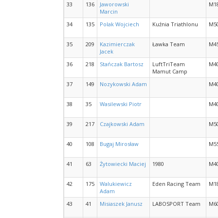
33
136
Jaworowski
M1
Marcin
34
135
Polak Wojciech
Kuźnia Triathlonu
M5
35
209
Kazimierczak
Ławka Team
M4
Jacek
36
218
Stańczak Bartosz
LuftTriTeam
M4
Mamut Camp
37
149
Nozykowski Adam
M4
38
35
Wasilewski Piotr
M4
39
217
Czajkowski Adam
M5
40
108
Bugaj Mirosław
M5
41
63
Żytowiecki Maciej
1980
M4
42
175
Walukiewicz
Eden Racing Team
M1
Adam
43
41
Misiaszek Janusz
LABOSPORT Team
M6