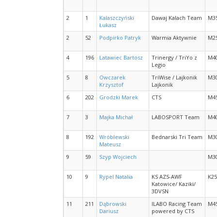
2
1
Kalaszczyński
Dawaj Kalach Team
M3
Łukasz
2
52
Podpirko Patryk
Warmia Aktywnie
M2
4
196
Latawiec Bartosz
Trinergy / TriYo z
M4
Legio
5
8
Owczarek
TriWise / Lajkonik
M3
Krzysztof
Lajkonik
6
202
Grodzki Marek
CTS
M4
7
3
Majka Michał
LABOSPORT Team
M4
8
192
Wróblewski
Bednarski Tri Team
M3
Mateusz
9
59
Szyp Wojciech
M3
10
9
Rypel Natalia
KS AZS-AWF
K25
Katowice/ Kaziki/
3DVSN
11
211
Dąbrowski
ILABO Racing Team
M4
Dariusz
powered by CTS