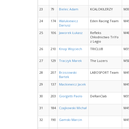
23
79
Bielec Adam
KCALOKILERZY
M3
24
174
Walukiewicz
Eden Racing Team
M4
Dariusz
25
106
Jaworek Łukasz
Refleks
M4
Chłodnictwo TriYo
z Legio
26
210
Knop Wojciech
TRICLUB
M3
27
129
Traczyk Marek
The Luzers
M5
28
207
Brzozowski
LABOSPORT Team
M4
Bartek
29
137
Mackiewicz Jacek
M4
30
203
Giorgetti Paolo
DeRanClab
M3
31
184
Czajkowski Michał
M4
32
190
Gamski Marcin
M4