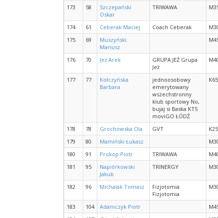
173
58
Szczepański
TRIWAWA
M3
Oskar
174
61
Ceberak Maciej
Coach Ceberak
M3
175
69
Muszyński
M4
Mariusz
176
70
Jeż Arek
GRUPA JEŻ Grupa
M4
Jeż
177
77
Kołczyńska
jednoosobowy
K65
Barbara
emerytowany
wszechstronny
klub sportowy No,
bujaj si Baska KTS
moviGO ŁÓDŹ
178
78
Grochowska Ola
GVT
K25
179
80
Mamiński Łukasz
M3
180
91
Prokop Piotr
TRIWAWA
M4
181
95
Napiórkowski
TRINERGY
M3
Jakub
182
96
Michalak Tomasz
Fizjotomia
M3
Fizjotomia
183
104
Adamczyk Piotr
M4