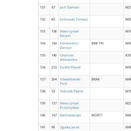
131
67
Jach Damian
M2
132
83
Jurkowski Tomasz
M3
133
158
Wawrzyniak
M1
Kacper
134
166
Klimkiewicz
BBB TRI
M5
Dariusz
135
140
Granzier
K35
Aleksandra
136
213
Dudek Paweł
M5
137
204
Ośwałdowski
BRAK
M4
Piotr
138
53
Sobczak Pawel
M7
139
157
Wawrzyniak
M2
Przemysław
140
167
Nartowski Jan
MORT!
M6
141
98
Zgutka Jacek
M4