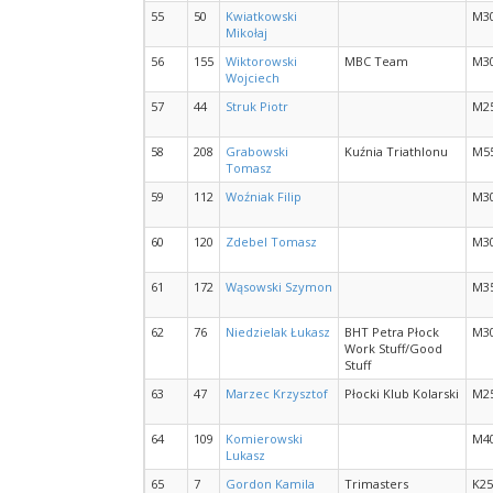
55
50
Kwiatkowski
M3
Mikołaj
56
155
Wiktorowski
MBC Team
M3
Wojciech
57
44
Struk Piotr
M2
58
208
Grabowski
Kuźnia Triathlonu
M5
Tomasz
59
112
Woźniak Filip
M3
60
120
Zdebel Tomasz
M3
61
172
Wąsowski Szymon
M3
62
76
Niedzielak Łukasz
BHT Petra Płock
M3
Work Stuff/Good
Stuff
63
47
Marzec Krzysztof
Płocki Klub Kolarski
M2
64
109
Komierowski
M4
Lukasz
65
7
Gordon Kamila
Trimasters
K25