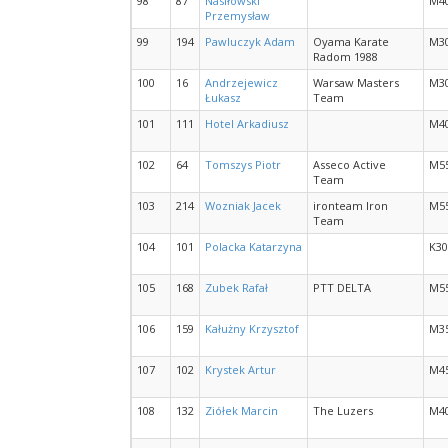
98
87
Nasiłowski
M4
Przemysław
99
194
Pawluczyk Adam
Oyama Karate
M3
Radom 1988
100
16
Andrzejewicz
Warsaw Masters
M3
Łukasz
Team
101
111
Hotel Arkadiusz
M4
102
64
Tomszys Piotr
Asseco Active
M5
Team
103
214
Wozniak Jacek
ironteam Iron
M5
Team
104
101
Polacka Katarzyna
K30
105
168
Zubek Rafał
PTT DELTA
M5
106
159
Kałużny Krzysztof
M3
107
102
Krystek Artur
M4
108
132
Ziółek Marcin
The Luzers
M4