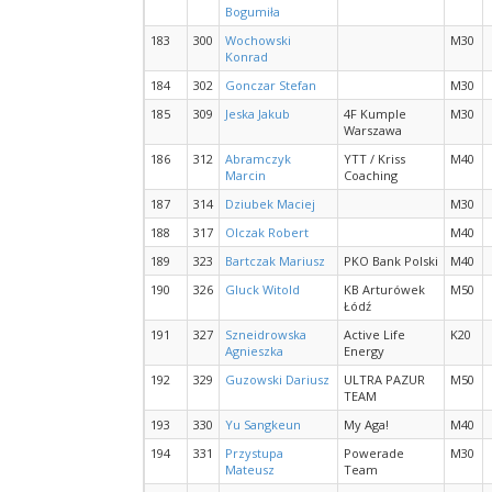
Bogumiła
183
300
Wochowski
M30
Konrad
184
302
Gonczar Stefan
M30
185
309
Jeska Jakub
4F Kumple
M30
Warszawa
186
312
Abramczyk
YTT / Kriss
M40
Marcin
Coaching
187
314
Dziubek Maciej
M30
188
317
Olczak Robert
M40
189
323
Bartczak Mariusz
PKO Bank Polski
M40
190
326
Gluck Witold
KB Arturówek
M50
Łódź
191
327
Szneidrowska
Active Life
K20
Agnieszka
Energy
192
329
Guzowski Dariusz
ULTRA PAZUR
M50
TEAM
193
330
Yu Sangkeun
My Aga!
M40
194
331
Przystupa
Powerade
M30
Mateusz
Team