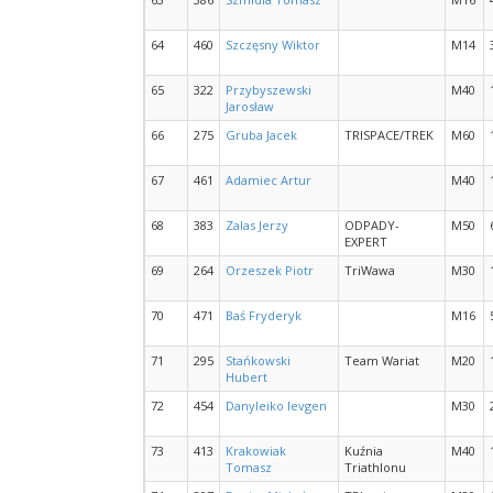
64
460
Szczęsny Wiktor
M14
65
322
Przybyszewski
M40
Jarosław
66
275
Gruba Jacek
TRISPACE/TREK
M60
67
461
Adamiec Artur
M40
68
383
Zalas Jerzy
ODPADY-
M50
EXPERT
69
264
Orzeszek Piotr
TriWawa
M30
70
471
Baś Fryderyk
M16
71
295
Stańkowski
Team Wariat
M20
Hubert
72
454
Danyleiko Ievgen
M30
73
413
Krakowiak
Kuźnia
M40
Tomasz
Triathlonu