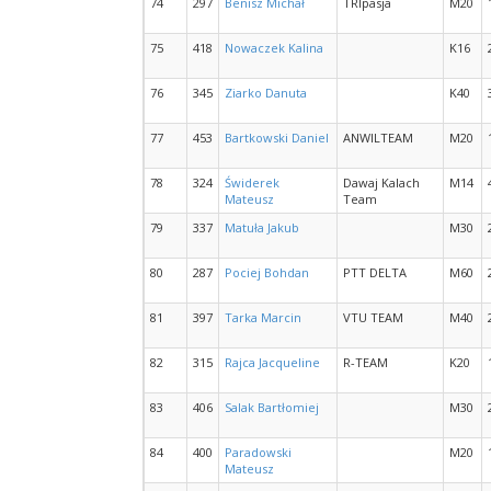
74
297
Benisz Michał
TRIpasja
M20
75
418
Nowaczek Kalina
K16
76
345
Ziarko Danuta
K40
77
453
Bartkowski Daniel
ANWILTEAM
M20
78
324
Świderek
Dawaj Kalach
M14
Mateusz
Team
79
337
Matuła Jakub
M30
80
287
Pociej Bohdan
PTT DELTA
M60
81
397
Tarka Marcin
VTU TEAM
M40
82
315
Rajca Jacqueline
R-TEAM
K20
83
406
Salak Bartłomiej
M30
84
400
Paradowski
M20
Mateusz