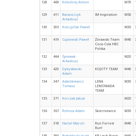
128
469
Kołodziej Antoni
M70
129
411
Banaszczyk
IM Inspiration
M50
Arkadiusz
130
303
Kolczyński Paweł
M30
131
419
Gąsiewski Paweł
Żórawski Team
M40
Coca-Cola HBC
Polska
132
464
Śpiewak
M20
Arkadiusz
133
420
Dybysławski
KOJOTY TEAM
M40
Adam
134
347
Adamkiewicz
LENA
M30
Tomasz
LEMONIADA
TEAM
135
371
Korczak Jakub
M20
136
367
Rohoza Adam
Skierniewice
M30
137
318
Hartel Marcin
Run Forrest
M40
Run!
138
395
Białobłocki Jacek
KB Lech Rypin
M60