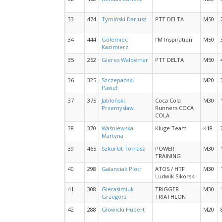
33
474
Tymiński Dariusz
PTT DELTA
M50
34
444
Golemiec
I’M Inspiration
M50
Kazimierz
35
262
Gieres Waldemar
PTT DELTA
M50
36
325
Szczepański
M20
Paweł
37
375
Jabłoński
Coca Cola
M30
Przemysław
Runners COCA
COLA
38
370
Waśniewska
Kluge Team
K18
Martyna
39
465
Szkurłat Tomasz
POWER
M30
TRAINING
40
298
Galanciak Piotr
ATOS / HTF
M30
Ludwik Sikorski
41
308
Gierasimiuk
TRIGGER
M30
Grzegorz
TRIATHLON
42
288
Głowicki Hubert
M20