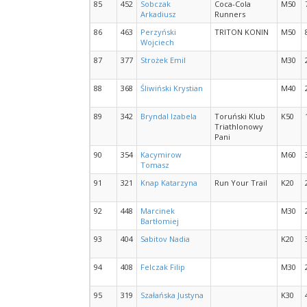
85
452
Sobczak
Coca-Cola
M50
Arkadiusz
Runners
86
463
Perzyński
TRITON KONIN
M50
Wojciech
87
377
Strożek Emil
M30
88
368
Śliwiński Krystian
M40
89
342
Bryndal Izabela
Toruński Klub
K50
Triathlonowy
Pani
90
354
Kacymirow
M60
Tomasz
91
321
Knap Katarzyna
Run Your Trail
K20
92
448
Marcinek
M30
Bartłomiej
93
404
Sabitov Nadia
K20
94
408
Felczak Filip
M30
95
319
Szałańska Justyna
K30