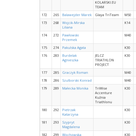
KOLARSKI.EU
TEAM
172
265
Balawejder Marek
Glaya TriTeam
M50
173
268
Wojcik-Mirska
K14
Liliana
174
272
Pawłowski
M40
Przemek
175
274
Pakulska Agata
K30
176
283
Burdelak
JELCZ
K30
Agnieszka
TRIATHLON
PROJECT
177
285
Graczyk Roman
M40
178
286
Szulborski Konrad
M40
179
289
Małecka Monika
TriWise
K30
Accenture
Kuźnia
Triathlonu
180
292
Pietrzak
K30
Katarzyna
181
293
Szypryt
K30
Magdalena
182
299
Wochowska
K30