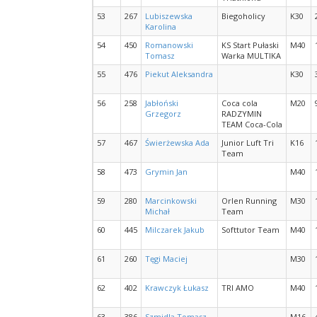
53
267
Lubiszewska
Biegoholicy
K30
Karolina
54
450
Romanowski
KS Start Pułaski
M40
Tomasz
Warka MULTIKA
55
476
Piekut Aleksandra
K30
56
258
Jabłoński
Coca cola
M20
Grzegorz
RADZYMIN
TEAM Coca-Cola
57
467
Świerżewska Ada
Junior Luft Tri
K16
Team
58
473
Grymin Jan
M40
59
280
Marcinkowski
Orlen Running
M30
Michał
Team
60
445
Milczarek Jakub
Softtutor Team
M40
61
260
Tęgi Maciej
M30
62
402
Krawczyk Łukasz
TRI AMO
M40
63
386
Szmidla Tomasz
M16