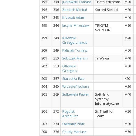
195
334
Jurkowski Tomasz
Triathleticteam
M40
196
336
Zdziech Michał
Sorted Sorted
M20
197
343
Krzesak Adam
M40
198
346
Jacyna MirosŁaw
TRIGYM
M50
SZCZECIN
199
348
Kikowski
M40
Grzegorz Jakub
200
349
Kalisiak Tomasz
M50
201
350
Sobczak Marcin
TriWawa
M40
202
353
Otłowski
M30
Grzegorz
203
357
Starostka Ewa
K20
204
360
Wrzesień Łukasz
M20
205
369
Sulkowski Paweł
SoftHard
M40
Systemy
Informatyczne
206
372
Rogulski
Sii Triathlon
M30
Arkadiusz
Team
207
374
Owsiany Piotr
M20
208
376
Chudy Mariusz
M30