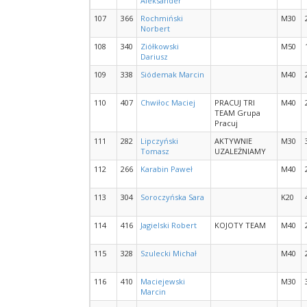
Aleksander
107
366
Rochmiński
M30
Norbert
108
340
Ziółkowski
M50
Dariusz
109
338
Siódemak Marcin
M40
110
407
Chwiłoc Maciej
PRACUJ TRI
M40
TEAM Grupa
Pracuj
111
282
Lipczyński
AKTYWNIE
M30
Tomasz
UZALEŻNIAMY
112
266
Karabin Paweł
M40
113
304
Soroczyńska Sara
K20
114
416
Jagielski Robert
KOJOTY TEAM
M40
115
328
Szulecki Michał
M40
116
410
Maciejewski
M30
Marcin