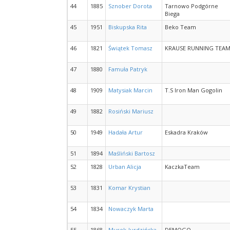
44
1885
Sznober Dorota
Tarnowo Podgórne
Biega
45
1951
Biskupska Rita
Beko Team
46
1821
Świątek Tomasz
KRAUSE RUNNING TEA
47
1880
Famuła Patryk
48
1909
Matysiak Marcin
T.S Iron Man Gogolin
49
1882
Rosiński Mariusz
50
1949
Hadała Artur
Eskadra Kraków
51
1894
Maśliński Bartosz
52
1828
Urban Alicja
KaczkaTeam
53
1831
Komar Krystian
54
1834
Nowaczyk Marta
55
1868
Murek-Jurdzińska
DEMOGO