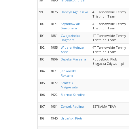
98
1895
Jarosiak Andrzej
99
1875
Hancyk Agnieszka
4T Tarnowskie Termy
Triathlon Team
100
1879
Szymkowiak
4T Tarnowskie Termy
Sławomira
Triathlon Team
101
1881
Cwojdzińska
4T Tarnowskie Termy
Dagmara
Triathlon Team
102
1955
Widera-Heinze
4T Tarnowskie Termy
Anna
Triathlon Team
103
1806
Dębska Marzena
Poddębicki Klub
Biegacza Zdyszani.pl
104
1873
Jankowska
Roksana
105
1877
Kmiecik
Małgorzata
106
1922
Biernat Karolina
107
1931
Zontek Paulina
ZETKAMA TEAM
108
1945
Urbański Piotr