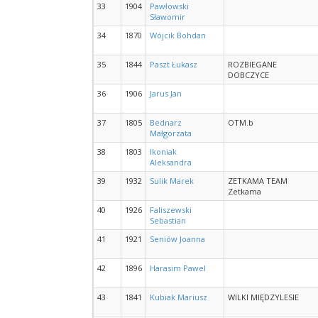
33
1904
Pawłowski
Sławomir
34
1870
Wójcik Bohdan
35
1844
Paszt Łukasz
ROZBIEGANE
DOBCZYCE
36
1906
Jarus Jan
37
1805
Bednarz
OTM.b
Małgorzata
38
1803
Ikoniak
Aleksandra
39
1932
Sulik Marek
ZETKAMA TEAM
Zetkama
40
1926
Faliszewski
Sebastian
41
1921
Seniów Joanna
42
1896
Harasim Pawel
43
1841
Kubiak Mariusz
WILKI MIĘDZYLESIE