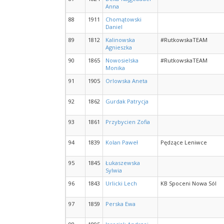
Anna
88
1911
Chomątowski
Daniel
89
1812
Kalinowska
#RutkowskaTEAM
Agnieszka
90
1865
Nowosielska
#RutkowskaTEAM
Monika
91
1905
Orlowska Aneta
92
1862
Gurdak Patrycja
93
1861
Przybycien Zofia
94
1839
Kolan Paweł
Pędzące Leniwce
95
1845
Łukaszewska
Sylwia
96
1843
Urlicki Lech
KB Spoceni Nowa Sól
97
1859
Perska Ewa