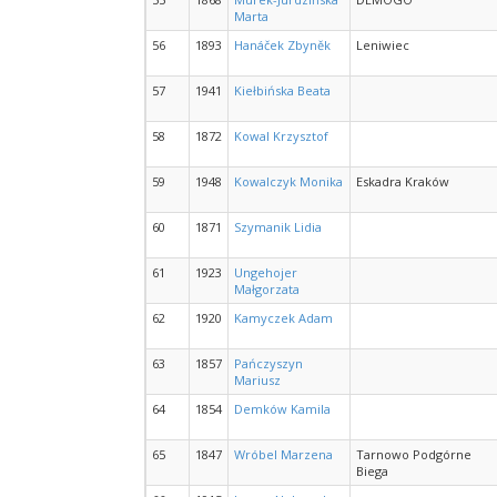
Marta
56
1893
Hanáček Zbyněk
Leniwiec
57
1941
Kiełbińska Beata
58
1872
Kowal Krzysztof
59
1948
Kowalczyk Monika
Eskadra Kraków
60
1871
Szymanik Lidia
61
1923
Ungehojer
Małgorzata
62
1920
Kamyczek Adam
63
1857
Pańczyszyn
Mariusz
64
1854
Demków Kamila
65
1847
Wróbel Marzena
Tarnowo Podgórne
Biega