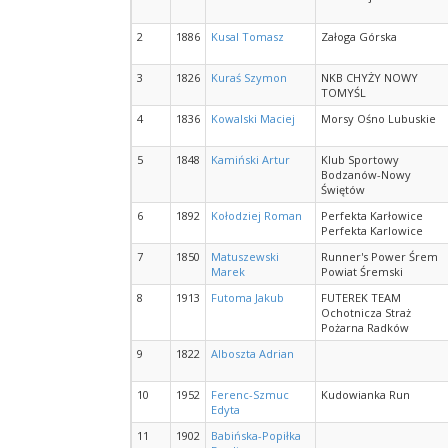
2
1886
Kusal Tomasz
Załoga Górska
3
1826
Kuraś Szymon
NKB CHYŻY NOWY
TOMYŚL
4
1836
Kowalski Maciej
Morsy Ośno Lubuskie
5
1848
Kamiński Artur
Klub Sportowy
Bodzanów-Nowy
Świętów
6
1892
Kołodziej Roman
Perfekta Karłowice
Perfekta Karlowice
7
1850
Matuszewski
Runner's Power Śrem
Marek
Powiat Śremski
8
1913
Futoma Jakub
FUTEREK TEAM
Ochotnicza Straż
Pożarna Radków
9
1822
Alboszta Adrian
10
1952
Ferenc-Szmuc
Kudowianka Run
Edyta
11
1902
Babińska-Popiłka