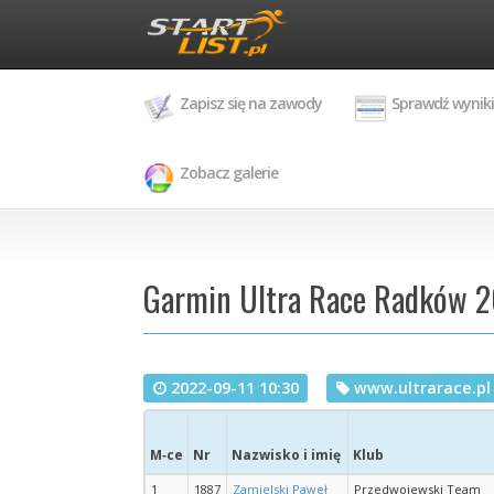
Zapisz się na zawody
Sprawdź wyniki
Zobacz galerie
Garmin Ultra Race Radków 20
2022-09-11 10:30
www.ultrarace.pl
M‑ce
Nr
Nazwisko i imię
Klub
1
1887
Zamielski Paweł
Przedwojewski Team