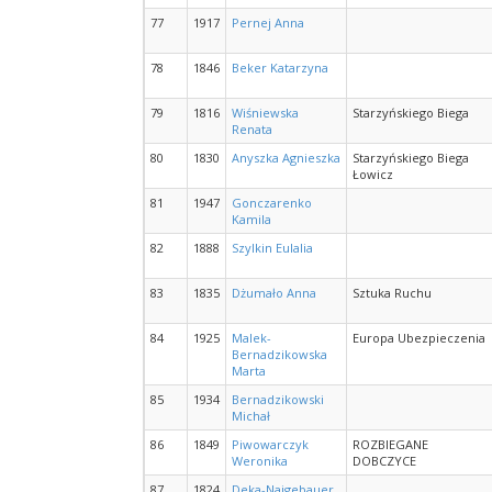
77
1917
Pernej Anna
78
1846
Beker Katarzyna
79
1816
Wiśniewska
Starzyńskiego Biega
Renata
80
1830
Anyszka Agnieszka
Starzyńskiego Biega
Łowicz
81
1947
Gonczarenko
Kamila
82
1888
Szylkin Eulalia
83
1835
Dżumało Anna
Sztuka Ruchu
84
1925
Malek-
Europa Ubezpieczenia
Bernadzikowska
Marta
85
1934
Bernadzikowski
Michał
86
1849
Piwowarczyk
ROZBIEGANE
Weronika
DOBCZYCE
87
1824
Deka-Najgebauer