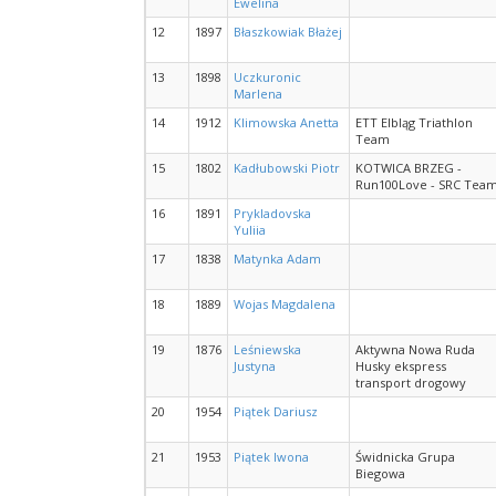
Ewelina
12
1897
Błaszkowiak Błażej
13
1898
Uczkuronic
Marlena
14
1912
Klimowska Anetta
ETT Elbląg Triathlon
Team
15
1802
Kadłubowski Piotr
KOTWICA BRZEG -
Run100Love - SRC Tea
16
1891
Prykladovska
Yuliia
17
1838
Matynka Adam
18
1889
Wojas Magdalena
19
1876
Leśniewska
Aktywna Nowa Ruda
Justyna
Husky ekspress
transport drogowy
20
1954
Piątek Dariusz
21
1953
Piątek Iwona
Świdnicka Grupa
Biegowa