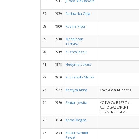
66
1915
Jurasz Aleksandra
67
1939
Pasławska Olga
68
1900
Kozina Piotr
69
1910
Madajczyk
Tomasz
70
1919
Kuchta Jacek
71
1878
Hudyma Lukasz
72
1860
Kuczewski Marek
73
1937
Kostyra Anna
Coca-Cola Runners
74
1950
Szatan Jowita
KOTWICA BRZEG /
AUTOGAZEXPERT
RUNNERS TEAM
75
1864
Karaś Magda
76
1874
Kaiser-Szmidt
Paweł