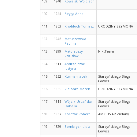
109
1940
Kowalski Wojciech
110
1944
Beyga Anna
111
1853
Knobloch Tomasz
URODZINY SZYMONA
112
1946
Matuszewska
Paulina
113
1899
Małolepszy
NiktTeam
Zdzisław
114
1811
Andrzejczak
Justyna
115
1262
Kurman Jacek
Starzyńskiego Biega
Łowicz
116
1855
Zielonka Marek
URODZINY SZYMONA
117
1815
Wójcik-Urbańska
Starzyńskiego Biega
Izabella
Łowicz
118
1867
Korczak Robert
AMICUS AR Zielony
119
1829
Bombrych Lidia
Starzyńskiego Biega
Łowicz