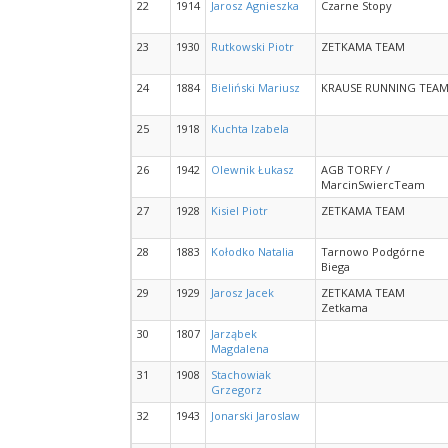
22
1914
Jarosz Agnieszka
Czarne Stopy
23
1930
Rutkowski Piotr
ZETKAMA TEAM
24
1884
Bieliński Mariusz
KRAUSE RUNNING TEA
25
1918
Kuchta Izabela
26
1942
Olewnik Łukasz
AGB TORFY /
MarcinSwiercTeam
27
1928
Kisiel Piotr
ZETKAMA TEAM
28
1883
Kołodko Natalia
Tarnowo Podgórne
Biega
29
1929
Jarosz Jacek
ZETKAMA TEAM
Zetkama
30
1807
Jarząbek
Magdalena
31
1908
Stachowiak
Grzegorz
32
1943
Jonarski Jaroslaw