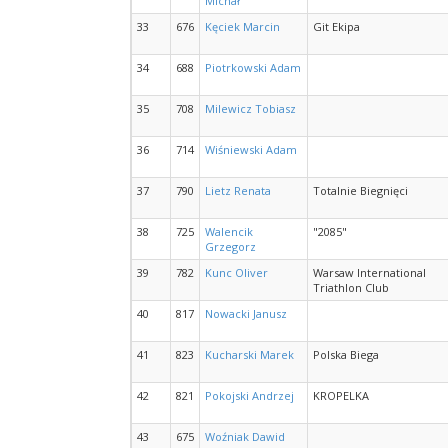
Michał
33
676
Kęciek Marcin
Git Ekipa
34
688
Piotrkowski Adam
35
708
Milewicz Tobiasz
36
714
Wiśniewski Adam
37
790
Lietz Renata
Totalnie Biegnięci
38
725
Walencik
"2085"
Grzegorz
39
782
Kunc Oliver
Warsaw International
Triathlon Club
40
817
Nowacki Janusz
41
823
Kucharski Marek
Polska Biega
42
821
Pokojski Andrzej
KROPELKA
43
675
Woźniak Dawid