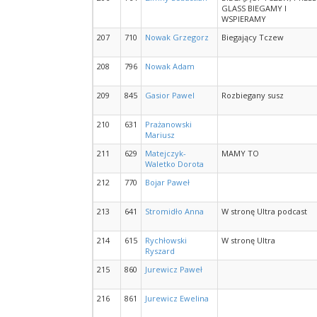
GLASS BIEGAMY I
WSPIERAMY
207
710
Nowak Grzegorz
Biegający Tczew
208
796
Nowak Adam
209
845
Gasior Pawel
Rozbiegany susz
210
631
Prażanowski
Mariusz
211
629
Matejczyk-
MAMY TO
Waletko Dorota
212
770
Bojar Paweł
213
641
Stromidło Anna
W stronę Ultra podcast
214
615
Rychłowski
W stronę Ultra
Ryszard
215
860
Jurewicz Paweł
216
861
Jurewicz Ewelina