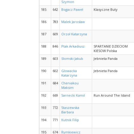
Szymon
185
642
Bogacz Paweł
Klasyczne Buty
186
783
Malek Jarosław
187
609
Orzoł Katarzyna
188
846
Ptak Arkadiusz
SPARTANIE DZIECIOM
KIESOW Polska
189
603
Slomski Jakub
Jebnieta Panda
190
602
Glowacka
Jebnieta Panda
Katarzyna
191
684
Chervakou
Maksim
192
669
Sarnecki Kamil
Run Around The Island
193
772
Staszewska
Barbara
194
771
Kutnik Filip
195
674
Rymkiewicz