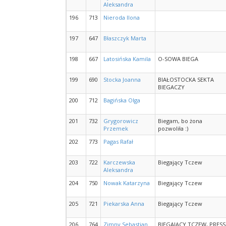
Aleksandra
196
713
Nieroda Ilona
197
647
Błaszczyk Marta
198
667
Latosińska Kamila
O-SOWA BIEGA
199
690
Stocka Joanna
BIAŁOSTOCKA SEKTA
BIEGACZY
200
712
Bagińska Olga
201
732
Grygorowicz
Biegam, bo żona
Przemek
pozwoliła :)
202
773
Pagas Rafał
203
722
Karczewska
Biegający Tczew
Aleksandra
204
750
Nowak Katarzyna
Biegający Tczew
205
721
Piekarska Anna
Biegający Tczew
206
764
Zimny Sebastian
BIEGAJĄCY TCZEW, PRESS