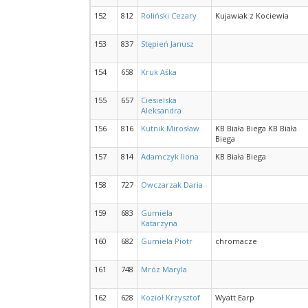
152
812
Roliński Cezary
Kujawiak z Kociewia
153
837
Stępień Janusz
154
658
Kruk Aśka
155
657
Ciesielska
Aleksandra
156
816
Kutnik Mirosław
KB Biała Biega KB Biała
Biega
157
814
Adamczyk Ilona
KB Biała Biega
158
727
Owczarzak Daria
159
683
Gumiela
Katarzyna
160
682
Gumiela Piotr
chromacze
161
748
Mróz Maryla
162
628
Kozioł Krzysztof
Wyatt Earp