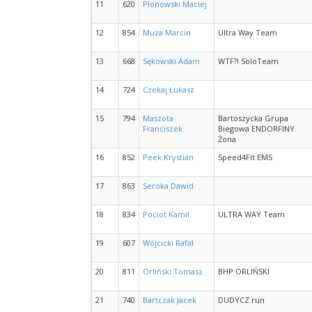
11
620
Płonowski Maciej
12
854
Muza Marcin
Ultra Way Team
13
668
Sękowski Adam
WTF?! SoloTeam
14
724
Czekaj Łukasz
15
794
Maszota
Bartoszycka Grupa
Franciszek
Biegowa ENDORFINY
Żona
16
852
Peek Krystian
Speed4Fit EMS
17
863
Seroka Dawid
18
834
Pociot Kamil
ULTRA WAY Team
19
607
Wójcicki Rafał
20
811
Orliński Tomasz
BHP ORLIŃSKI
21
740
Bartczak Jacek
DUDYCZ run