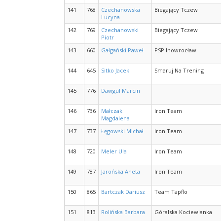
141
768
Czechanowska
Biegający Tczew
Lucyna
142
769
Czechanowski
Biegający Tczew
Piotr
143
660
Gałgański Paweł
PSP Inowrocław
144
645
Sitko Jacek
Smaruj Na Trening
145
776
Dawgul Marcin
146
736
Małczak
Iron Team
Magdalena
147
737
Łęgowski Michał
Iron Team
148
720
Meler Ula
Iron Team
149
787
Jarońska Aneta
Iron Team
150
865
Bartczak Dariusz
Team Tapflo
151
813
Rolińska Barbara
Góralska Kociewianka