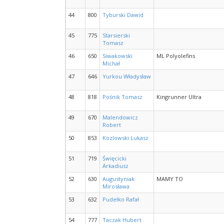
44
800
Tyburski Dawid
45
775
Starsierski
Tomasz
46
650
Siwakowski
ML Polyolefins
Michał
47
646
Yurkou Władysław
48
818
Pośnik Tomasz
Kingrunner Ultra
49
670
Malendowicz
Robert
50
853
Kozlowski Lukasz
51
719
Święcicki
Arkadiusz
52
630
Augustyniak
MAMY TO
Mirosława
53
632
Pudełko Rafał
54
777
Taczak Hubert