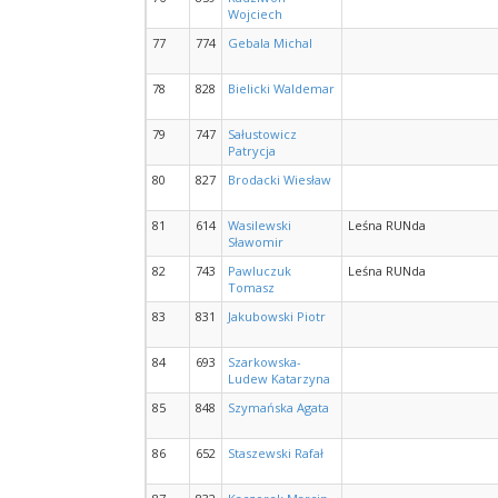
Wojciech
77
774
Gebala Michal
78
828
Bielicki Waldemar
79
747
Sałustowicz
Patrycja
80
827
Brodacki Wiesław
81
614
Wasilewski
Leśna RUNda
Sławomir
82
743
Pawluczuk
Leśna RUNda
Tomasz
83
831
Jakubowski Piotr
84
693
Szarkowska-
Ludew Katarzyna
85
848
Szymańska Agata
86
652
Staszewski Rafał