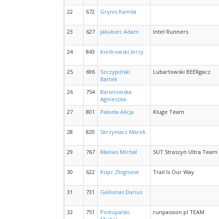
22
672
Grynis Kamila
23
627
Jakubiec Adam
Intel Runners
24
843
Kiedrowski Jerzy
25
696
Szczypiński
Lubartowski BEERgacz
Bartek
26
754
Baranowska
Agnieszka
27
801
Pakieła Alicja
Kluge Team
28
820
Skrzyniarz Marek
29
767
Manias Michał
SUT Straszyn Ultra Team
30
622
Kupc Zbigniew
Trail Is Our Way
31
731
Gailiunas Darius
32
751
Postupalski
runpassion.pl TEAM