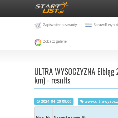
Zapisz się na zawody
Sprawdź wyniki
Zobacz galerie
ULTRA WYSOCZYZNA Elbląg 20
km) - results
2024-04-20 09:00
www.ultrawysocz
M‑ce
Nr
Nazwisko i imię
Klub