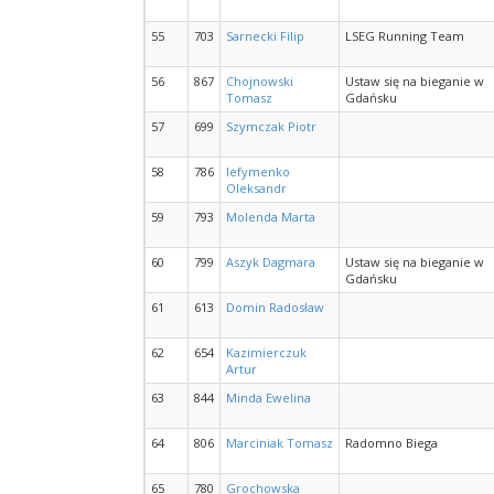
55
703
Sarnecki Filip
LSEG Running Team
56
867
Chojnowski
Ustaw się na bieganie w
Tomasz
Gdańsku
57
699
Szymczak Piotr
58
786
Iefymenko
Oleksandr
59
793
Molenda Marta
60
799
Aszyk Dagmara
Ustaw się na bieganie w
Gdańsku
61
613
Domin Radosław
62
654
Kazimierczuk
Artur
63
844
Minda Ewelina
64
806
Marciniak Tomasz
Radomno Biega
65
780
Grochowska