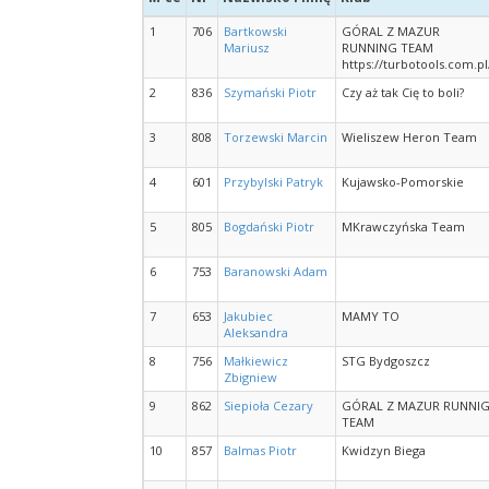
1
706
Bartkowski
GÓRAL Z MAZUR
Mariusz
RUNNING TEAM
https://turbotools.com.pl
2
836
Szymański Piotr
Czy aż tak Cię to boli?
3
808
Torzewski Marcin
Wieliszew Heron Team
4
601
Przybylski Patryk
Kujawsko-Pomorskie
5
805
Bogdański Piotr
MKrawczyńska Team
6
753
Baranowski Adam
7
653
Jakubiec
MAMY TO
Aleksandra
8
756
Małkiewicz
STG Bydgoszcz
Zbigniew
9
862
Siepioła Cezary
GÓRAL Z MAZUR RUNNI
TEAM
10
857
Balmas Piotr
Kwidzyn Biega