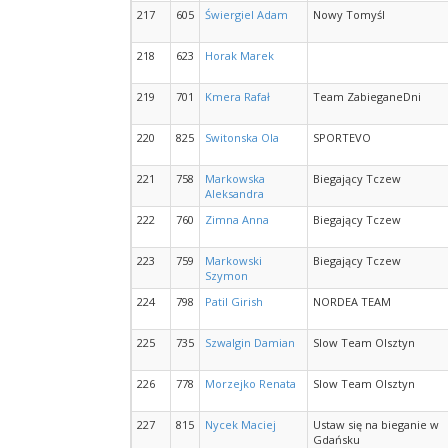
217
605
Świergiel Adam
Nowy Tomyśl
218
623
Horak Marek
219
701
Kmera Rafał
Team ZabieganeDni
220
825
Switonska Ola
SPORTEVO
221
758
Markowska
Biegający Tczew
Aleksandra
222
760
Zimna Anna
Biegający Tczew
223
759
Markowski
Biegający Tczew
Szymon
224
798
Patil Girish
NORDEA TEAM
225
735
Szwalgin Damian
Slow Team Olsztyn
226
778
Morzejko Renata
Slow Team Olsztyn
227
815
Nycek Maciej
Ustaw się na bieganie w
Gdańsku