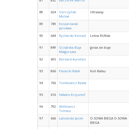
87
832
Kaczorek Marcin
88
624
Górczyński
Ultraway
Michał
89
749
Koszarowski
Jarosław
90
644
Rycharski Konrad
Leśna RUNda
91
849
Grzębska-Buja
gosia.sie.buja
Małgorzata
92
695
Bernard Aurelien
93
866
Piasecki Rafał
Koń Rafau
94
766
Tomkowicz Beata
95
616
Hałabis Krzysztof
96
792
Afeltowicz
Tomasz
97
666
Latosinski Jacek
O-SOWA BIEGA O-SOWA
BIEGA