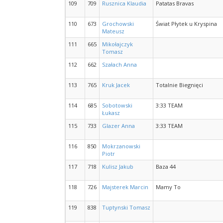
109
709
Rusznica Klaudia
Patatas Bravas
110
673
Grochowski
Świat Płytek u Kryspina
Mateusz
111
665
Mikołajczyk
Tomasz
112
662
Szałach Anna
113
765
Kruk Jacek
Totalnie Biegnięci
114
685
Sobotowski
3:33 TEAM
Łukasz
115
733
Glazer Anna
3:33 TEAM
116
850
Mokrzanowski
Piotr
117
718
Kulisz Jakub
Baza 44
118
726
Majsterek Marcin
Mamy To
119
838
Tuptynski Tomasz