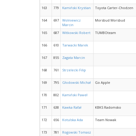
163
779
Kamiński Krystian
Toyota Carter-Chodzen
164
697
Wolniewicz
Morsbud Morsbud
Marcin
165
687
Witkowski Robert
TUMBOteam
166
610
Tarwacki Marek
167
855
Zagata Marcin
168
761
Strzelecki Filip
169
795
Głodowski Michał
Go Apple
170
802
Kamiński Paweł
171
638
Kawka Rafał
KBKS Radomsko
172
656
Kotulska Ada
Team Nowak
173
781
Rogowski Tomasz