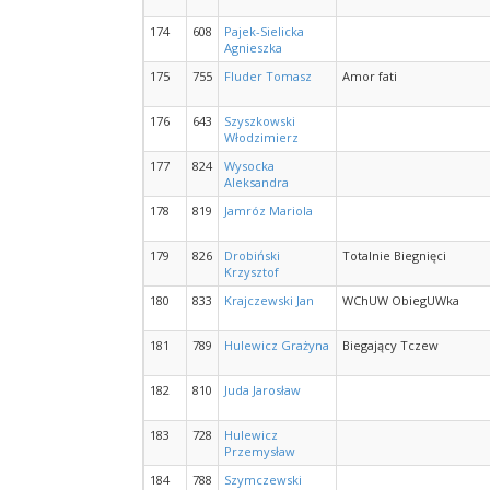
174
608
Pajek-Sielicka
Agnieszka
175
755
Fluder Tomasz
Amor fati
176
643
Szyszkowski
Włodzimierz
177
824
Wysocka
Aleksandra
178
819
Jamróz Mariola
179
826
Drobiński
Totalnie Biegnięci
Krzysztof
180
833
Krajczewski Jan
WChUW ObiegUWka
181
789
Hulewicz Grażyna
Biegający Tczew
182
810
Juda Jarosław
183
728
Hulewicz
Przemysław
184
788
Szymczewski