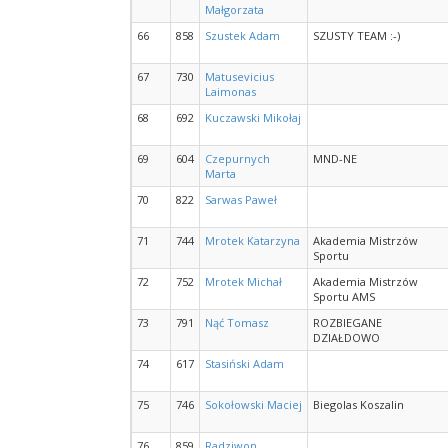
Małgorzata
66
858
Szustek Adam
SZUSTY TEAM :-)
67
730
Matusevicius
Laimonas
68
692
Kuczawski Mikołaj
69
604
Czepurnych
MND-NE
Marta
70
822
Sarwas Paweł
71
744
Mrotek Katarzyna
Akademia Mistrzów
Sportu
72
752
Mrotek Michał
Akademia Mistrzów
Sportu AMS
73
791
Nąć Tomasz
ROZBIEGANE
DZIAŁDOWO
74
617
Stasiński Adam
75
746
Sokołowski Maciej
Biegolas Koszalin
76
859
Radziwon