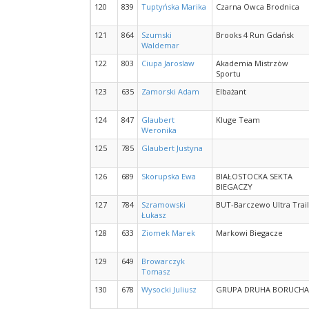
120
839
Tuptyńska Marika
Czarna Owca Brodnica
121
864
Szumski
Brooks 4 Run Gdańsk
Waldemar
122
803
Ciupa Jaroslaw
Akademia Mistrzòw
Sportu
123
635
Zamorski Adam
Elbażant
124
847
Glaubert
Kluge Team
Weronika
125
785
Glaubert Justyna
126
689
Skorupska Ewa
BIAŁOSTOCKA SEKTA
BIEGACZY
127
784
Szramowski
BUT-Barczewo Ultra Trail
Łukasz
128
633
Ziomek Marek
Markowi Biegacze
129
649
Browarczyk
Tomasz
130
678
Wysocki Juliusz
GRUPA DRUHA BORUCHA