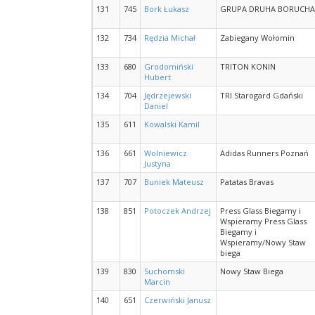
131
745
Bork Łukasz
GRUPA DRUHA BORUCHA
132
734
Rędzia Michał
Zabiegany Wołomin
133
680
Grodomiński
TRITON KONIN
Hubert
134
704
Jędrzejewski
TRI Starogard Gdański
Daniel
135
611
Kowalski Kamil
136
661
Wolniewicz
Adidas Runners Poznań
Justyna
137
707
Buniek Mateusz
Patatas Bravas
138
851
Potoczek Andrzej
Press Glass Biegamy i
Wspieramy Press Glass
Biegamy i
Wspieramy/Nowy Staw
biega
139
830
Suchomski
Nowy Staw Biega
Marcin
140
651
Czerwiński Janusz