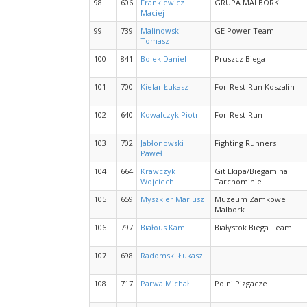
98
606
Frankiewicz
GRUPA MALBORK
Maciej
99
739
Malinowski
GE Power Team
Tomasz
100
841
Bolek Daniel
Pruszcz Biega
101
700
Kielar Łukasz
For-Rest-Run Koszalin
102
640
Kowalczyk Piotr
For-Rest-Run
103
702
Jabłonowski
Fighting Runners
Paweł
104
664
Krawczyk
Git Ekipa/Biegam na
Wojciech
Tarchominie
105
659
Myszkier Mariusz
Muzeum Zamkowe
Malbork
106
797
Białous Kamil
Białystok Biega Team
107
698
Radomski Łukasz
108
717
Parwa Michał
Polni Pizgacze