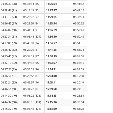
04:36:30 (98)
05:31:31 (85)
14:26:54
05:41:32
04:29:46 (91)
05:17:19 (73)
14:27:37
05:42:15
04:13:12 (74)
05:23:02 (77)
14:29:25
05:44:03
04:26:45 (87)
05:28:59 (84)
14:35:54
05:50:32
04:44:07 (102)
05:41:31 (93)
14:36:09
05:50:47
04:20:34 (81)
06:08:41 (109)
14:36:10
05:50:48
04:37:05 (99)
05:43:08 (94)
14:36:57
05:51:35
04:25:47 (83)
05:27:00 (81)
14:41:28
05:56:06
04:35:45 (97)
05:34:17 (87)
14:50:19
06:04:57
04:32:19 (92)
05:44:32 (95)
14:53:57
06:08:35
04:27:51 (89)
05:33:39 (86)
14:54:31
06:09:09
04:46:56 (110)
05:28:52 (83)
15:04:30
06:19:08
04:32:24 (93)
05:45:57 (96)
15:05:41
06:20:19
04:46:56 (109)
05:34:22 (88)
15:09:58
06:24:36
04:44:30 (103)
06:03:02 (103)
15:14:13
06:28:51
04:44:32 (104)
06:03:05 (104)
15:15:36
06:30:14
04:46:37 (108)
06:06:48 (106)
15:38:50
06:53:28