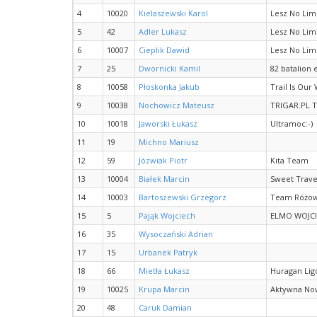
4
10020
Kielaszewski Karol
Lesz No Lim
5
42
Adler Lukasz
Lesz No Lim
6
10007
Cieplik Dawid
Lesz No Lim
7
25
Dwornicki Kamil
82 batalion 
8
10058
Płoskonka Jakub
Trail Is Our
9
10038
Nochowicz Mateusz
TRIGAR.PL 
10
10018
Jaworski Łukasz
Ultramoc:-)
11
19
Michno Mariusz
12
59
Józwiak Piotr
Kita Team
13
10004
Białek Marcin
Sweet Trave
14
10003
Bartoszewski Grzegorz
Team Różow
15
5
Pająk Wojciech
ELMO WOJCI
16
35
Wysoczański Adrian
17
15
Urbanek Patryk
18
66
Mietła Łukasz
Huragan Lig
19
10025
Krupa Marcin
Aktywna No
20
48
Caruk Damian