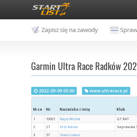
Zapisz się na zawody
Spraw
Garmin Ultra Race Radków 2022
2022-09-09 05:00
www.ultrarace.pl
M‑ce
Nr
Nazwisko i imię
Klub
1
10001
Rajca Michał
GT RAT
2
27
Król Adrian
Sieprawska 
3
57
Sowa Łukasz