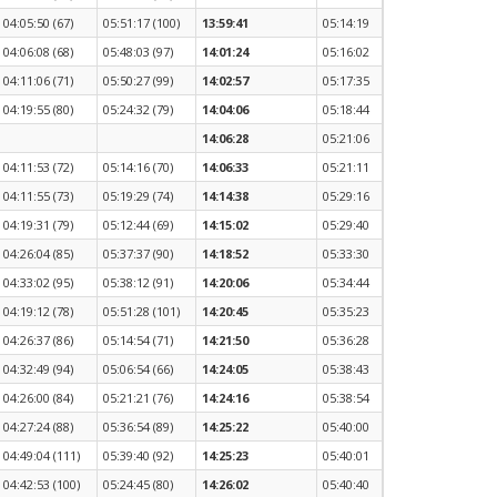
04:05:50 (67)
05:51:17 (100)
13:59:41
05:14:19
04:06:08 (68)
05:48:03 (97)
14:01:24
05:16:02
04:11:06 (71)
05:50:27 (99)
14:02:57
05:17:35
04:19:55 (80)
05:24:32 (79)
14:04:06
05:18:44
14:06:28
05:21:06
04:11:53 (72)
05:14:16 (70)
14:06:33
05:21:11
04:11:55 (73)
05:19:29 (74)
14:14:38
05:29:16
04:19:31 (79)
05:12:44 (69)
14:15:02
05:29:40
04:26:04 (85)
05:37:37 (90)
14:18:52
05:33:30
04:33:02 (95)
05:38:12 (91)
14:20:06
05:34:44
04:19:12 (78)
05:51:28 (101)
14:20:45
05:35:23
04:26:37 (86)
05:14:54 (71)
14:21:50
05:36:28
04:32:49 (94)
05:06:54 (66)
14:24:05
05:38:43
04:26:00 (84)
05:21:21 (76)
14:24:16
05:38:54
04:27:24 (88)
05:36:54 (89)
14:25:22
05:40:00
04:49:04 (111)
05:39:40 (92)
14:25:23
05:40:01
04:42:53 (100)
05:24:45 (80)
14:26:02
05:40:40