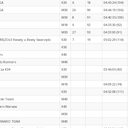
GA
K30
6
18
04:45:24 (104)
GA
M30
26
90
04:46:19 (106)
M50
8
91
04:40:35 (100)
M18
6
92
04:35:30 (92)
M30
27
93
04:33:00 (91)
REJZOLE Kwiaty u Beaty Swarzędz
K30
7
19
05:02:29 (114)
K50
rs
K40
ts Runners
M40
cza K34
K30
03:46:05 (43)
M30
M18
04:09:22 (74)
K30
04:52:08 (111)
ski Team
M40
ers Warsaw
K40
M30
/ MARIO TEAM
M40