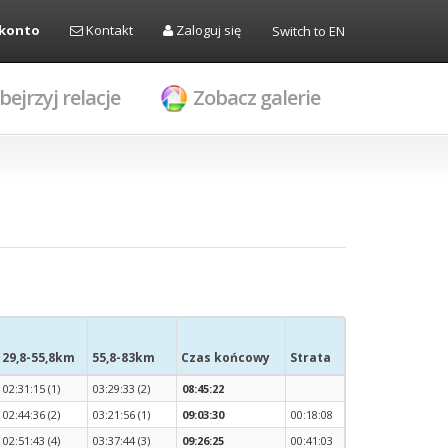
 konto
Kontakt
Zaloguj się
Switch to EN
bejrzyj relacje
Zobacz galerie
29,8-55,8km
55,8-83km
Czas końcowy
Strata
02:31:15 (1)
03:29:33 (2)
08:45:22
02:44:36 (2)
03:21:56 (1)
09:03:30
00:18:08
02:51:43 (4)
03:37:44 (3)
09:26:25
00:41:03