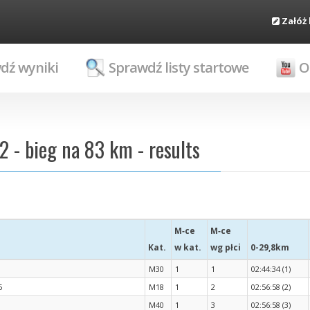
Załóż
dź wyniki
Sprawdź listy startowe
O
 - bieg na 83 km - results
M‑ce
M‑ce
Kat.
w kat.
wg płci
0-29,8km
M30
1
1
02:44:34 (1)
5
M18
1
2
02:56:58 (2)
M40
1
3
02:56:58 (3)