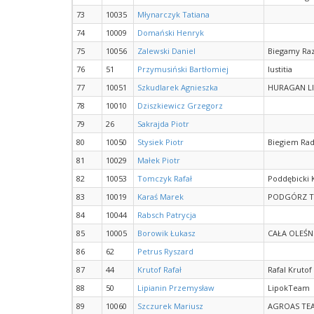
73
10035
Młynarczyk Tatiana
74
10009
Domański Henryk
75
10056
Zalewski Daniel
Biegamy Ra
76
51
Przymusiński Bartłomiej
Iustitia
77
10051
Szkudlarek Agnieszka
HURAGAN L
78
10010
Dziszkiewicz Grzegorz
79
26
Sakrajda Piotr
80
10050
Stysiek Piotr
Biegiem Ra
81
10029
Małek Piotr
82
10053
Tomczyk Rafał
Poddębicki 
83
10019
Karaś Marek
PODGÓRZ 
84
10044
Rabsch Patrycja
85
10005
Borowik Łukasz
CAŁA OLEŚN
86
62
Petrus Ryszard
87
44
Krutof Rafał
Rafal Krutof
88
50
Lipianin Przemysław
LipokTeam
89
10060
Szczurek Mariusz
AGROAS TE