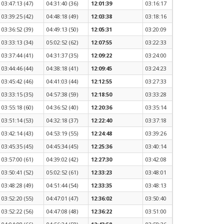
03:47:13 (47)
04:31:40 (36)
12:01:39
03:16:17
03:39:25 (42)
04:48:18 (49)
12:03:38
03:18:16
03:36:52 (39)
04:49:13 (50)
12:05:31
03:20:09
03:33:13 (34)
05:02:52 (62)
12:07:55
03:22:33
03:37:44 (41)
04:31:37 (35)
12:09:22
03:24:00
03:44:46 (44)
04:38:18 (41)
12:09:45
03:24:23
03:45:42 (46)
04:41:03 (44)
12:12:55
03:27:33
03:33:15 (35)
04:57:38 (59)
12:18:50
03:33:28
03:55:18 (60)
04:36:52 (40)
12:20:36
03:35:14
03:51:14 (53)
04:32:18 (37)
12:22:40
03:37:18
03:42:14 (43)
04:53:19 (55)
12:24:48
03:39:26
03:45:35 (45)
04:45:34 (45)
12:25:36
03:40:14
03:57:00 (61)
04:39:02 (42)
12:27:30
03:42:08
03:50:41 (52)
05:02:52 (61)
12:33:23
03:48:01
03:48:28 (49)
04:51:44 (54)
12:33:35
03:48:13
03:52:20 (55)
04:47:01 (47)
12:36:02
03:50:40
03:52:22 (56)
04:47:08 (48)
12:36:22
03:51:00