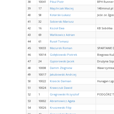
38
10041
Pikul Piotr
BPH Runner
39
17
Majchrzak Maciej
140minut.pl
40
58
Kotarski Łukasz
Jeże ze Zgie
41
32
Sobierski Mariusz
42
16
Kozioł Ewa
KB Sobótka
43
69
Wańkowicz Adrian
44
61
Rusoł Tomasz
45
10033
Mazurek Roman
SPARTANIE 
46
10014
Gołębiowski Piotrek
Biegowa Kuź
47
24
Gąsiorowski Jacek
Drużyna Szp
48
10008
Damm Zbigniew
Wawrzynte
49
10017
Jakubowski Andrzej
50
10022
Kisiecki Damian
Huragan Lig
51
10024
Krawczuk Dawid
52
1
Gregrowski Krzysztof
PODGÓRZ 
53
10002
Abramowicz Agata
54
10026
Kruszewski Filip