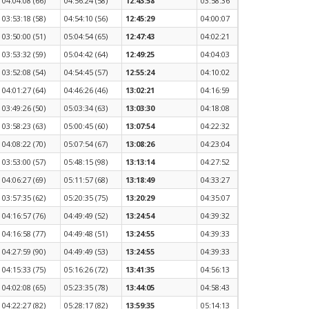
04:04:08 (66)
04:56:24 (58)
12:43:58
03:58:36
03:53:18 (58)
04:54:10 (56)
12:45:29
04:00:07
03:50:00 (51)
05:04:54 (65)
12:47:43
04:02:21
03:53:32 (59)
05:04:42 (64)
12:49:25
04:04:03
03:52:08 (54)
04:54:45 (57)
12:55:24
04:10:02
04:01:27 (64)
04:46:26 (46)
13:02:21
04:16:59
03:49:26 (50)
05:03:34 (63)
13:03:30
04:18:08
03:58:23 (63)
05:00:45 (60)
13:07:54
04:22:32
04:08:22 (70)
05:07:54 (67)
13:08:26
04:23:04
03:53:00 (57)
05:48:15 (98)
13:13:14
04:27:52
04:06:27 (69)
05:11:57 (68)
13:18:49
04:33:27
03:57:35 (62)
05:20:35 (75)
13:20:29
04:35:07
04:16:57 (76)
04:49:49 (52)
13:24:54
04:39:32
04:16:58 (77)
04:49:48 (51)
13:24:55
04:39:33
04:27:59 (90)
04:49:49 (53)
13:24:55
04:39:33
04:15:33 (75)
05:16:26 (72)
13:41:35
04:56:13
04:02:08 (65)
05:23:35 (78)
13:44:05
04:58:43
04:22:27 (82)
05:28:17 (82)
13:59:35
05:14:13