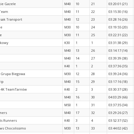
ie Gazele
M40
10
21
03:20:01 (21)
 Team
M40
11
22
03:15:30 (16)
Osak Transport
M40
12
23
03:28:16 (26)
ie
M30
10
24
03:19:55 (20)
e
M30
11
25
03:22:31 (22)
ukowy
K30
1
1
03:31:38 (29)
M40
13
26
03:14:17 (14)
M40
14
27
03:39:39 (38)
K40
1
2
03:37:36 (35)
 Grupa Biegowa
M30
12
28
03:39:24 (36)
ip
M40
15
29
03:17:16 (18)
L 4K TeamTarnów
K40
2
3
03:30:37 (28)
M40
16
30
04:03:29 (66)
M50
1
31
03:37:35 (34)
ners
M40
17
32
03:29:26 (27)
ts Runners
K40
3
4
03:52:37 (52)
ows Chocolissimo
M30
13
33
03:44:02 (42)