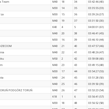
s Team
M40
18
34
03:42:46 (40)
M30
14
35
03:35:55 (33)
rza
M30
15
36
03:39:26 (37)
M40
19
37
03:31:50 (30)
K40
4
5
04:00:01 (61)
M40
20
38
03:46:41 (45)
M30
16
39
03:46:10 (44)
DZIECIOM
M40
21
40
03:47:57 (46)
nia
M40
22
41
03:48:26 (47)
iku
M50
2
42
03:59:08 (60)
am
M40
23
43
03:49:15 (48)
M30
17
44
03:54:27 (55)
ota
M40
24
45
03:51:28 (50)
M40
25
46
03:39:50 (39)
TORUŃ PODGÓRZ TORUŃ
M40
26
47
03:53:23 (54)
K18
1
6
03:56:41 (57)
M30
18
48
03:56:52 (58)