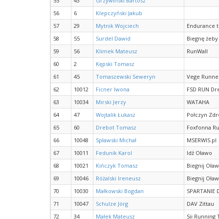
55
43
Grzywiński Bartosz
56
6
Klepczyński Jakub
57
29
Mytnik Wojciech
Endurance 
58
55
Surdel Dawid
Biegnę żeby
59
56
Klimek Mateusz
RunWall
60
2
Kępski Tomasz
61
45
Tomaszewski Seweryn
Vege Runne
62
10012
Ficner Iwona
FSD RUN Dr
63
10034
Mirski Jerzy
WATAHA
64
47
Wojtalik Łukasz
Połczyn Zdr
65
60
Drebot Tomasz
Foxfonna R
66
10048
Spławski Michał
MSERWIS.pl
67
10011
Fedunik Karol
Idź Oławo
68
10021
Kińczyk Tomasz
Biegnij Oła
69
10046
Różalski Ireneusz
Biegnij Oła
70
10030
Małkowski Bogdan
SPARTANIE 
71
10047
Schulze Jörg
DAV Zittau
72
34
Małek Mateusz
Sii Running