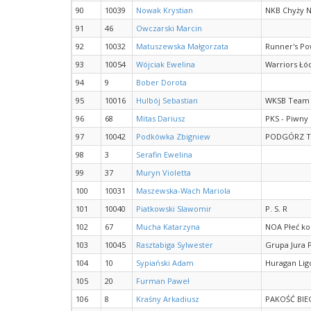
90
10039
Nowak Krystian
NKB Chyży 
91
46
Owczarski Marcin
92
10032
Matuszewska Małgorzata
Runner's Po
93
10054
Wójciak Ewelina
Warriors Łó
94
9
Bober Dorota
95
10016
Hulbój Sebastian
WKSB Team
96
68
Mitas Dariusz
PKS - Piwny
97
10042
Podkówka Zbigniew
PODGÓRZ 
98
3
Serafin Ewelina
99
37
Muryn Violetta
100
10031
Maszewska-Wach Mariola
101
10040
Piatkowski Slawomir
P. S. R
102
67
Mucha Katarzyna
NOA Płeć ko
103
10045
Rasztabiga Sylwester
Grupa Jura 
104
10
Sypiański Adam
Huragan Lig
105
20
Furman Paweł
106
8
Kraśny Arkadiusz
PAKOŚĆ BIE