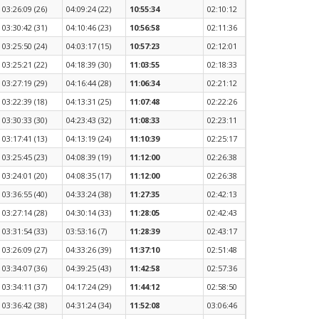
03:26:09 (26)
04:09:24 (22)
10:55:34
02:10:12
03:30:42 (31)
04:10:46 (23)
10:56:58
02:11:36
03:25:50 (24)
04:03:17 (15)
10:57:23
02:12:01
03:25:21 (22)
04:18:39 (30)
11:03:55
02:18:33
03:27:19 (29)
04:16:44 (28)
11:06:34
02:21:12
03:22:39 (18)
04:13:31 (25)
11:07:48
02:22:26
03:30:33 (30)
04:23:43 (32)
11:08:33
02:23:11
03:17:41 (13)
04:13:19 (24)
11:10:39
02:25:17
03:25:45 (23)
04:08:39 (19)
11:12:00
02:26:38
03:24:01 (20)
04:08:35 (17)
11:12:00
02:26:38
03:36:55 (40)
04:33:24 (38)
11:27:35
02:42:13
03:27:14 (28)
04:30:14 (33)
11:28:05
02:42:43
03:31:54 (33)
03:53:16 (7)
11:28:39
02:43:17
03:26:09 (27)
04:33:26 (39)
11:37:10
02:51:48
03:34:07 (36)
04:39:25 (43)
11:42:58
02:57:36
03:34:11 (37)
04:17:24 (29)
11:44:12
02:58:50
03:36:42 (38)
04:31:24 (34)
11:52:08
03:06:46