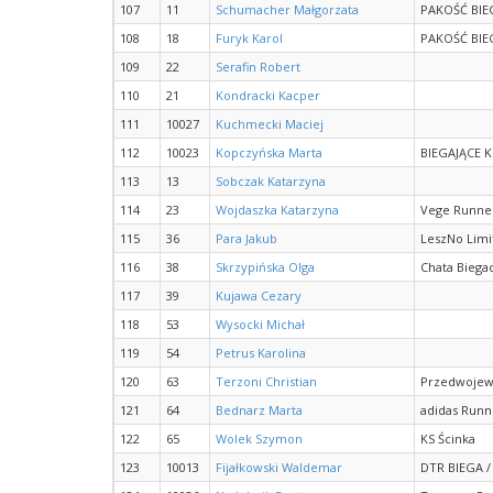
107
11
Schumacher Małgorzata
PAKOŚĆ BIE
108
18
Furyk Karol
PAKOŚĆ BIE
109
22
Serafin Robert
110
21
Kondracki Kacper
111
10027
Kuchmecki Maciej
112
10023
Kopczyńska Marta
BIEGAJĄCE K
113
13
Sobczak Katarzyna
114
23
Wojdaszka Katarzyna
Vege Runne
115
36
Para Jakub
LeszNo Limi
116
38
Skrzypińska Olga
Chata Biega
117
39
Kujawa Cezary
118
53
Wysocki Michał
119
54
Petrus Karolina
120
63
Terzoni Christian
Przedwojew
121
64
Bednarz Marta
adidas Runn
122
65
Wolek Szymon
KS Ścinka
123
10013
Fijałkowski Waldemar
DTR BIEGA 