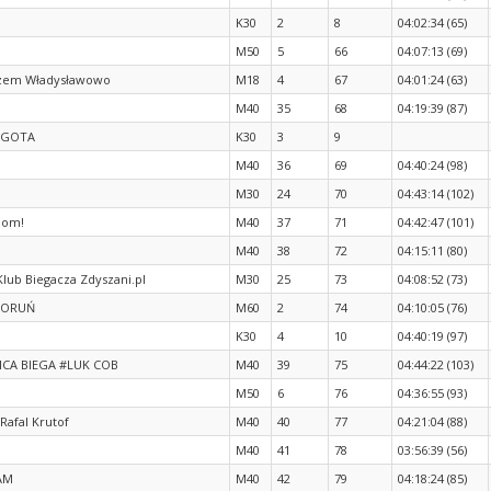
K30
2
8
04:02:34 (65)
M50
5
66
04:07:13 (69)
zem Władysławowo
M18
4
67
04:01:24 (63)
M40
35
68
04:19:39 (87)
IGOTA
K30
3
9
M40
36
69
04:40:24 (98)
M30
24
70
04:43:14 (102)
dom!
M40
37
71
04:42:47 (101)
M40
38
72
04:15:11 (80)
Klub Biegacza Zdyszani.pl
M30
25
73
04:08:52 (73)
TORUŃ
M60
2
74
04:10:05 (76)
K30
4
10
04:40:19 (97)
ICA BIEGA #LUK COB
M40
39
75
04:44:22 (103)
M50
6
76
04:36:55 (93)
 Rafal Krutof
M40
40
77
04:21:04 (88)
M40
41
78
03:56:39 (56)
AM
M40
42
79
04:18:24 (85)