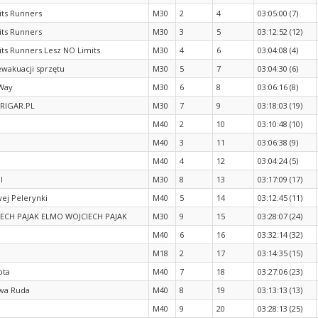
its Runners
M30
2
4
03:05:00 (7)
its Runners
M30
3
5
03:12:52 (12)
its Runners Lesz NO Limits
M30
4
6
03:04:08 (4)
ewakuacji sprzętu
M30
5
7
03:04:30 (6)
 Way
M30
6
8
03:06:16 (8)
TRIGAR.PL
M30
7
9
03:18:03 (19)
M40
2
10
03:10:48 (10)
M40
3
11
03:06:38 (9)
M40
4
12
03:04:24 (5)
l
M30
8
13
03:17:09 (17)
ej Pelerynki
M40
5
14
03:12:45 (11)
ECH PAJAK ELMO WOJCIECH PAJAK
M30
9
15
03:28:07 (24)
M40
6
16
03:32:14 (32)
M18
2
17
03:14:35 (15)
ota
M40
7
18
03:27:06 (23)
wa Ruda
M40
8
19
03:13:13 (13)
M40
9
20
03:28:13 (25)