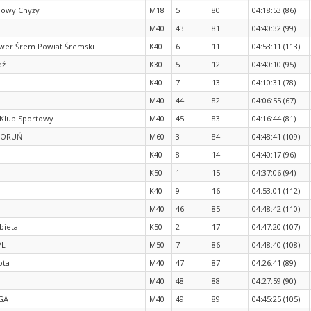
Nowy Chyży
M18
5
80
04:18:53 (86)
M40
43
81
04:40:32 (99)
wer Śrem Powiat Śremski
K40
6
11
04:53:11 (113)
dź
K30
5
12
04:40:10 (95)
K40
7
13
04:10:31 (78)
M40
44
82
04:06:55 (67)
 Klub Sportowy
M40
45
83
04:16:44 (81)
TORUŃ
M60
3
84
04:48:41 (109)
K40
8
14
04:40:17 (96)
K50
1
15
04:37:06 (94)
K40
9
16
04:53:01 (112)
M40
46
85
04:48:42 (110)
bieta
K50
2
17
04:47:20 (107)
PL
M50
7
86
04:48:40 (108)
ota
M40
47
87
04:26:41 (89)
M40
48
88
04:27:59 (90)
GA
M40
49
89
04:45:25 (105)