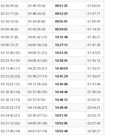
02:56:30 (6)
03:49:55 (6)
09:51:25
01:06:03
02:51:17 (3)
03:48:24 (5)
09:52:33
01:07:11
02:56:13 (5)
03:54:40 (8)
09:55:01
01:09:39
03:09:46 (9)
03:45:39 (4)
09:59:55
01:14:33
03:08:51 (8)
04:00:42 (13)
10:15:49
01:30:27
03:08:13 (7)
04:00:56 (14)
10:27:12
01:41:50
03:12:46 (10)
04:08:51 (21)
10:32:25
01:47:03
03:23:10 (19)
04:08:47 (20)
10:38:35
01:53:13
03:15:40 (11)
04:20:55 (31)
10:40:59
01:55:37
03:25:53 (25)
03:58:27 (11)
10:41:29
01:56:07
03:16:22 (12)
04:13:59 (26)
10:43:06
01:57:44
03:18:50 (16)
03:57:49 (10)
10:44:46
01:59:24
03:18:12 (15)
03:57:47 (9)
10:48:13
02:02:51
03:20:22 (17)
04:14:46 (27)
10:49:43
02:04:21
03:24:42 (21)
03:59:47 (12)
10:51:35
02:06:13
03:31:13 (32)
04:08:39 (18)
10:53:05
02:07:43
03:17:49 (14)
04:07:47 (16)
10:53:49
02:08:27