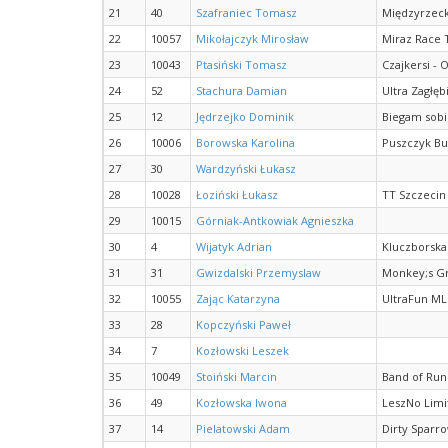
21
40
Szafraniec Tomasz
Międzyrzeck
22
10057
Mikołajczyk Mirosław
Miraz Race
23
10043
Ptasiński Tomasz
Czajkersi - 
24
52
Stachura Damian
Ultra Zagłęb
25
12
Jędrzejko Dominik
Biegam sobi
26
10006
Borowska Karolina
Puszczyk B
27
30
Wardzyński Łukasz
28
10028
Łoziński Łukasz
TT Szczecin
29
10015
Górniak-Antkowiak Agnieszka
30
4
Wijatyk Adrian
Kluczborska
31
31
Gwizdalski Przemyslaw
Monkey;s Gr
32
10055
Zając Katarzyna
UltraFun M
33
28
Kopczyński Paweł
34
7
Kozłowski Leszek
35
10049
Stoiński Marcin
Band of Run
36
49
Kozłowska Iwona
LeszNo Limi
37
14
Pielatowski Adam
Dirty Sparr