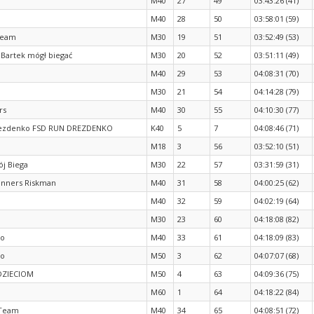
M40
27
49
03:43:26 (41)
M40
28
50
03:58:01 (59)
team
M30
19
51
03:52:49 (53)
 Bartek mógł biegać
M30
20
52
03:51:11 (49)
M40
29
53
04:08:31 (70)
M30
21
54
04:14:28 (79)
rs
M40
30
55
04:10:30 (77)
ezdenko FSD RUN DREZDENKO
K40
5
7
04:08:46 (71)
M18
3
56
03:52:10 (51)
ój Biega
M30
22
57
03:31:59 (31)
unners Riskman
M40
31
58
04:00:25 (62)
M40
32
59
04:02:19 (64)
M30
23
60
04:18:08 (82)
wo
M40
33
61
04:18:09 (83)
wo
M50
3
62
04:07:07 (68)
DZIECIOM
M50
4
63
04:09:36 (75)
M60
1
64
04:18:22 (84)
 Team
M40
34
65
04:08:51 (72)